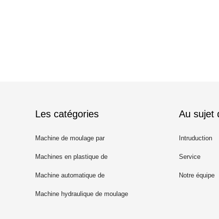
Les catégories
Au sujet
Machine de moulage par
Intruduction
injection de seau
Machines en plastique de
Service
moulage par injection
Machine automatique de
Notre équipe
moulage par injection
Machine hydraulique de moulage
par injection