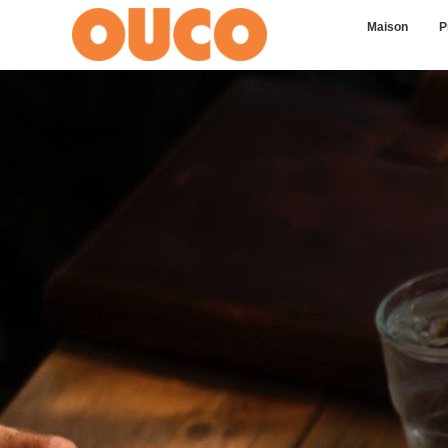
Maison
P