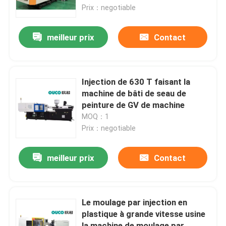
Prix：negotiable
Visite d'usine
meilleur prix
Contact
Contrôle de qualité
Injection de 630 T faisant la
Contactez-nous
machine de bâti de seau de
peinture de GV de machine
MOQ：1
Demandez une citation
Prix：negotiable
Machine de moulage par injection de seau
meilleur prix
Contact
Machines en plastique de moulage par injection
Le moulage par injection en
plastique à grande vitesse usine
Machine automatique de moulage par injection
la machine de moulage par