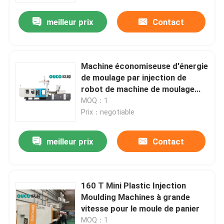
meilleur prix
Contact
Machine économiseuse d'énergie
de moulage par injection de
robot de machine de moulage
par injection de GV 200ton
MOQ：1
Prix：negotiable
meilleur prix
Contact
Maison
160 T Mini Plastic Injection
Produits
Moulding Machines à grande
vitesse pour le moule de panier
Au sujet de nous
MOQ：1