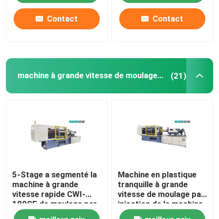
Contact
Contact
machine à grande vitesse de moulage par injection
(21)
5-Stage a segmenté la
Machine en plastique
machine à grande
tranquille à grande
vitesse rapide CWI-
vitesse de moulage par
180GF de moulage par
injection de la machine
injection de précision
CWI-110GF d'injection