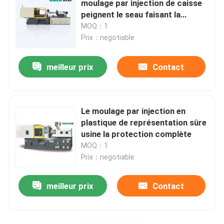
moulage par injection de caisse
peignent le seau faisant la
Grande machine de moulage par injection
machine
MOQ：1
Prix：negotiable
Machine de moulage par injection horizontale
meilleur prix
Contact
Machine de moulage par injection de baril de vis
Le moulage par injection en
Machine de moulage par injection de bakélite
plastique de représentation sûre
usine la protection complète
MOQ：1
Équipement auxiliaire
Prix：negotiable
meilleur prix
Contact