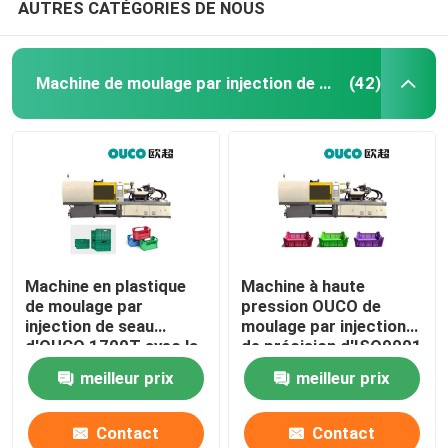
AUTRES CATÉGORIES DE NOUS
Machine de moulage par injection de seau
(42)
Machine en plastique
Machine à haute
de moulage par
pression OUCO de
injection de seau
moulage par injection
d'OUCO 1700T avec la
de précision d'ISO9001
force de fixage forte
1900T pour le seau
meilleur prix
meilleur prix
Contact
Contact