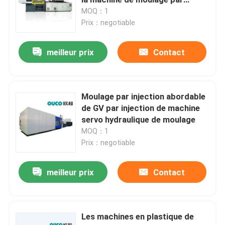
injection de remise
MOQ：1
Prix：negotiable
Machine hydraulique de moulage par injection
meilleur prix
Contact
Machine de moulage par injection de haute précision
machine à grande vitesse de moulage par injection
Moulage par injection abordable
de GV par injection de machine
servo hydraulique de moulage
Machine de moulage par injection de moteur servo
MOQ：1
Prix：negotiable
Machine de moulage par injection d'ANIMAL FAMILIER
meilleur prix
Contact
Machine de moulage par injection de PVC
Les machines en plastique de
Mini Injection Molding Machine