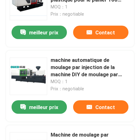
tonnes
MOQ：1
Prix：negotiable
Machine hydraulique de moulage par injection
meilleur prix
Contact
Machine de moulage par injection de haute précision
machine à grande vitesse de moulage par injection
machine automatique de
moulage par injection de la
machine DIY de moulage par
Machine de moulage par injection de moteur servo
injection 1400T
MOQ：1
Prix：negotiable
Machine de moulage par injection d'ANIMAL FAMILIER
meilleur prix
Contact
Machine de moulage par injection de PVC
Machine de moulage par
Mini Injection Molding Machine