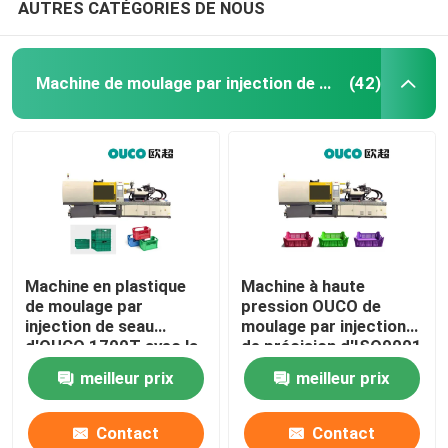
AUTRES CATÉGORIES DE NOUS
Machine de moulage par injection de seau
(42)
Machine en plastique
Machine à haute
de moulage par
pression OUCO de
injection de seau
moulage par injection
d'OUCO 1700T avec la
de précision d'ISO9001
force de fixage forte
1900T pour le seau
meilleur prix
meilleur prix
Contact
Contact