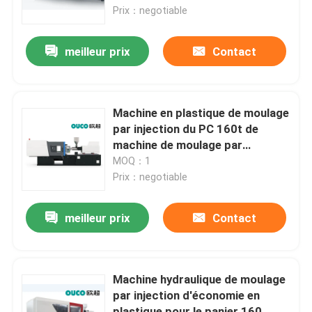
Prix：negotiable
Visite d'usine
meilleur prix
Contact
Contrôle de qualité
Machine en plastique de moulage
Contactez-nous
par injection du PC 160t de
machine de moulage par
injection de produit de la CE
MOQ：1
Demandez une citation
Prix：negotiable
Machine de moulage par injection de seau
meilleur prix
Contact
Machines en plastique de moulage par injection
Machine hydraulique de moulage
par injection d'économie en
Machine automatique de moulage par injection
plastique pour le panier 160