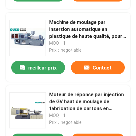
Machine de moulage par
insertion automatique en
plastique de haute qualité, pour
la chaîne de production de
MOQ：1
paniers de fruits
Prix：negotiable
meilleur prix
Contact
Moteur de réponse par injection
de GV haut de moulage de
fabrication de cartons en
plastique hydraulique de machine
MOQ：1
Prix：negotiable