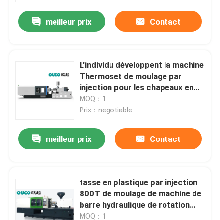
meilleur prix
Contact
L'individu développent la machine
Thermoset de moulage par
injection pour les chapeaux en
plastique de tasse
MOQ：1
Prix：negotiable
meilleur prix
Contact
Maison
tasse en plastique par injection
Produits
800T de moulage de machine de
barre hydraulique de rotation
faisant la machine
Au sujet de nous
MOQ：1