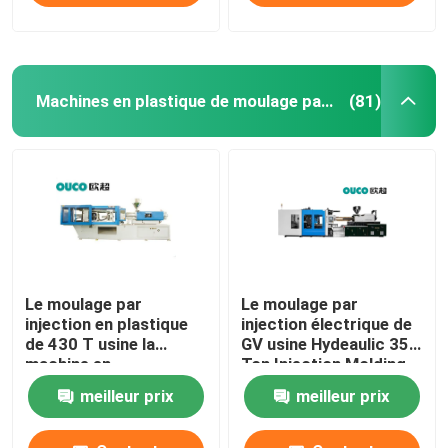
Machines en plastique de moulage par injection
(81)
Le moulage par
Le moulage par
injection en plastique
injection électrique de
de 430 T usine la
GV usine Hydeaulic 350
machine en
Ton Injection Molding
caoutchouc de
Machine
meilleur prix
meilleur prix
moulage par injection
de seau