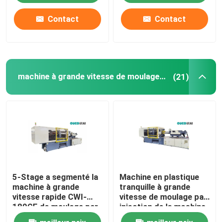
Contact
Contact
machine à grande vitesse de moulage par injection
(21)
5-Stage a segmenté la
Machine en plastique
machine à grande
tranquille à grande
vitesse rapide CWI-
vitesse de moulage par
180GF de moulage par
injection de la machine
injection de précision
CWI-110GF d'injection