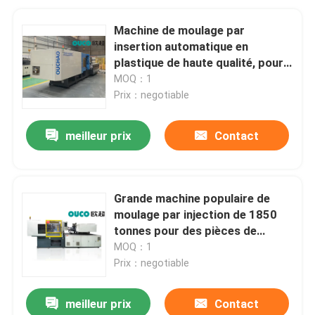
Machine de moulage par
insertion automatique en
plastique de haute qualité, pour
la chaîne de production de
MOQ：1
paniers de fruits
Prix：negotiable
meilleur prix
Contact
Grande machine populaire de
moulage par injection de 1850
tonnes pour des pièces de
voiture
MOQ：1
Prix：negotiable
meilleur prix
Contact