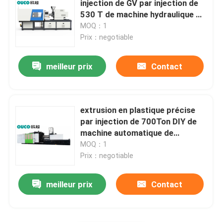
injection de GV par injection de
530 T de machine hydraulique de
Grande machine de moulage par injection
moulage petite
MOQ：1
Prix：negotiable
Machine de moulage par injection horizontale
meilleur prix
Contact
Machine de moulage par injection de baril de vis
extrusion en plastique précise
Machine de moulage par injection de bakélite
par injection de 700Ton DIY de
machine automatique de
moulage
MOQ：1
Équipement auxiliaire
Prix：negotiable
meilleur prix
Contact