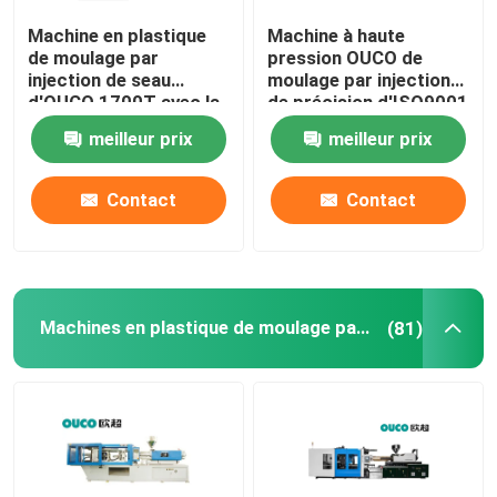
Machine en plastique
Machine à haute
Grande machine de moulage par injection
de moulage par
pression OUCO de
injection de seau
moulage par injection
d'OUCO 1700T avec la
de précision d'ISO9001
Machine de moulage par injection horizontale
force de fixage forte
1900T pour le seau
meilleur prix
meilleur prix
Machine de moulage par injection de baril de vis
Contact
Contact
Machine de moulage par injection de bakélite
Machines en plastique de moulage par injection
(81)
Équipement auxiliaire