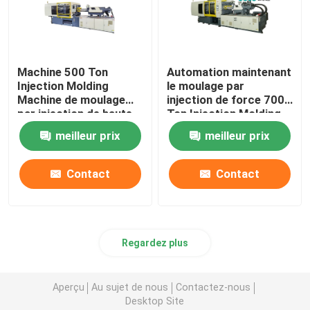
Machine 500 Ton
Automation maintenant
Injection Molding
le moulage par
Machine de moulage
injection de force 700
par injection de haute
Ton Injection Molding
précision de la CE
Machine
meilleur prix
meilleur prix
Contact
Contact
Regardez plus
Aperçu
Au sujet de nous
Contactez-nous
Desktop Site