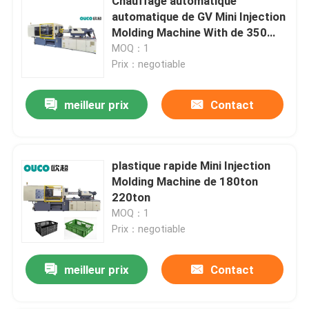
Chauffage automatique
automatique de GV Mini Injection
Molding Machine With de 350
gigaoctets
MOQ：1
Prix：negotiable
meilleur prix
Contact
plastique rapide Mini Injection
Molding Machine de 180ton
220ton
MOQ：1
Prix：negotiable
meilleur prix
Contact