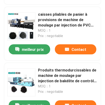
caisses pliables de panier à
provisions de machine de
moulage par injection de PVC
1100T
MOQ：1
Prix：negotiable
meilleur prix
Contact
Produits thermodurcissables de
Maison
machine de moulage par
injection de bakélite de contrôle
de haute précision
MOQ：1
Produits
Prix：negotiable
Au sujet de nous