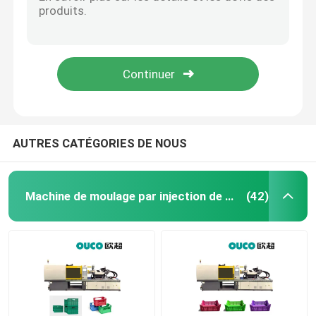
tasse en plastique par injection 800T de moulage de machine de barre hydraulique de rotation faisant la machine
machine automatique de moulage par injection de la machine DIY de moulage par injection 1400T
Machine hydraulique de moulage par injection
Machine en plastique de moulage par injection de grand par injection de capsule de moulage vert de machine
Économie d'énergie automatique de machine de moulage par injection de peinture de seau
Machine de moulage par injection de haute précision
Les tubes de cosmétiques mettent l'injection en bouteille en plastique de caisse d'emballage de machine de moulage par injection
machine à grande vitesse de moulage par injection
AUTRES CATÉGORIES DE NOUS
Machine de moulage par injection de moteur servo
Machine de moulage par injection de seau
(42)
Machine de moulage par injection d'ANIMAL FAMILIER
Machine de moulage par injection de PVC
Mini Injection Molding Machine