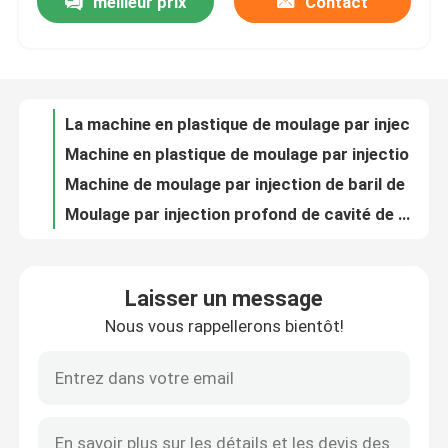
meilleur prix
Contact
La machine en plastique de moulage par injection de série de G CHOIENT la machine en plastique de moulage
Machine en plastique de moulage par injection de haute précision de la CE 110 tonnes de guerre électronique et renseignement au combat 280GB
Visite d'usine
Machine de moulage par injection de baril de la machine guerre électronique et renseignement au combat 230GK de moulage par injection de baril
Moulage par injection profond de cavité de machine de moulage par injection de baril de vis d'OUCO 500T
Contrôle de qualité
Moulage par injection automatique de machine de moulage par injection de baril de vis d'OUCO 700T
Machine automatique 450 Ton Injection Molding Machine de moulage par injection d'économies matérielles
Contactez-nous
Caisse en plastique de PVC faisant la machine 300 Ton Advanced Injection Molding
Machine hydraulique de moulage par injection d'économie en plastique pour le panier 160 tonnes
Machine en plastique de moulage par injection du PC 160t de machine de moulage par injection de produit de la CE
Demandez une citation
L'individu développent la machine Thermoset de moulage par injection pour les chapeaux en plastique de tasse
Laisser un message
Système en plastique hydraulique horizontal de machine de moulage par injection de double moteur de service
Machine de moulage par injection de seau
Nous vous rappellerons bientôt!
Machine hydraulique de moulage par injection de PVC de machine de moulage par injection de la CE
Machine horizontale 450 Ton Injection Moulding Machine de moulage par injection de la CE
Machines en plastique de moulage par injection
Machine électrique de moulage par injection de ménage de la machine TUV de moulage par injection 50HZ
Bras horizontal de robot de TUV 200 Ton Injection Molding Machine With
Machine automatique de moulage par injection