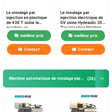
Le moulage par
Le moulage par
injection en plastique
injection électrique de
de 430 T usine la
GV usine Hydeaulic 350
machine en
Ton Injection Molding
caoutchouc de
Machine
meilleur prix
meilleur prix
moulage par injection
de seau
Contact
Contact
Machine automatique de moulage par injection
(26)