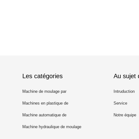
Les catégories
Au sujet
Machine de moulage par
Intruduction
injection de seau
Machines en plastique de
Service
moulage par injection
Machine automatique de
Notre équipe
moulage par injection
Machine hydraulique de moulage
par injection