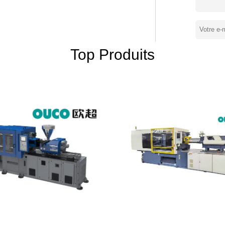
aptant le rendement élevé et l'économie
 production de clients. Marque
 de machine de moulage par injection
ts principaux : machine horizontale de
ne automatique de moulage par injection,
Top Produits
on et adapter la machine aux besoins du
istiques. Le produit d'OUCO
injection de moulage industrie de machine,
duit de cavité réduisent le coût d'achat. La
des moules avec le grand secteur projeté,
éaire à haute précision de rail de guide.
 la précision d'injection. Dernière
écran de 15 pouces. Soutient simultanément
 gestion centralisée de tous les
o pour améliorer l'efficacité de