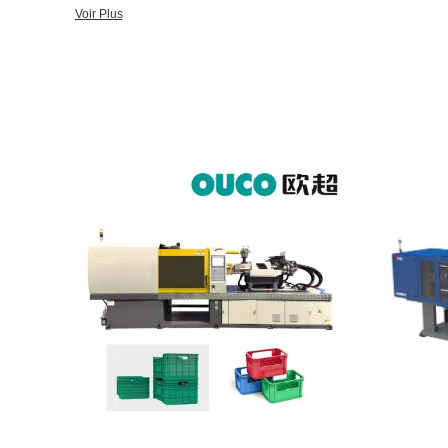
corbeilles de fruits de plateau et d'autres champs du marché, ad
Voir Plus
d'énergie aux besoins du client pour les solutions professionnelles de
Ouchao (Wuxi) Injection Molding Machinery Equipment Co., Ltd.
comme fabricant de machine de moulage par injection, les produi
moulage par injection, machine de moulage par injection, machi
machine en plastique de moulage par injection, etc. Les machines de moulage par injection d'OUCO
peuvent être basées sur les besoins réels des clients, concepti
client ultra-rapide pour les produits profonds de cavité de différentes caractér
avec la grande course d'ouverture du moule de la principale par 
particulièrement conçue pour que les utilisateurs profonds de pro
conception de module de capacité d'extra large pour rencontrer 
le système de moulage par injection adopte le double contrôle lin
Il peut effectivement réduire le frottement mécanique et améliorer
génération décrite de Hongxun ordinateur vertical de contact d'
la gestion de consommation d'énergie de la machine entière et la
paramètres, double contrôle de puissance standard de moteur serv
production.