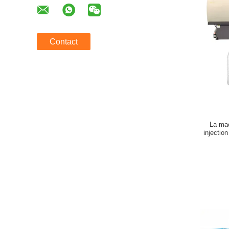
Contact
La mac
injectio