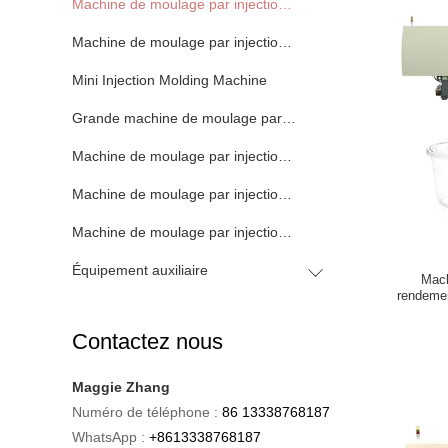
Machine de moulage par injection d'ANIMAL FAMILIER
Machine de moulage par injection de PVC
Mini Injection Molding Machine
Grande machine de moulage par injection
Machine de moulage par injection horizontale
Machine de moulage par injection de baril de vis
Machine de moulage par injection de bakélite
Équipement auxiliaire
Mach
rendeme
inject
Contactez nous
Maggie Zhang
Numéro de téléphone :
86 13338768187
WhatsApp :
+8613338768187