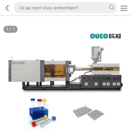
1
/
1