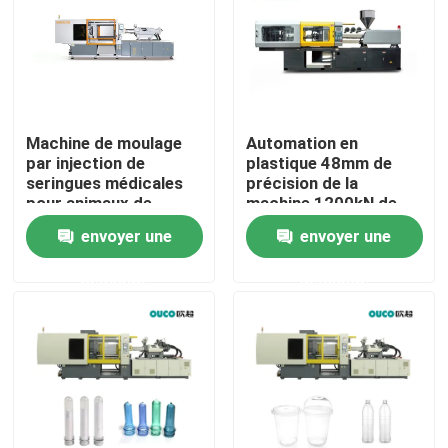
Machine de moulage
Automation en
par injection de
plastique 48mm de
seringues médicales
précision de la
pour animaux de
machine 1200kN de
compagnie OCM 228T
moulage par injection
envoyer une
envoyer une
d'ANIMAL FAMILIER
petite
demande
demande
Maison
Produits
Au sujet de nous