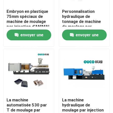
Embryon en plastique
Personnalisation
Visite d'usine
75mm spéciaux de
hydraulique de
machine de moulage
tonnage de machine
par injection d'ANIMAL
de moulage par
Contrôle de qualité
FAMILIER de bouteille
injection d'ANIMAL
envoyer une
envoyer une
FAMILIER d'OUCO
petite
demande
demande
Contactez-nous
Demandez une citation
Machine de moulage par injection de seau
Machines en plastique de moulage par injection
La machine
La machine
automatisée 530 par
hydraulique de
T de moulage par
moulage par injection
Machine automatique de moulage par injection