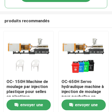
produits recommandés
Maison
OC- 150H Machine de
OC-650H Servo
moulage par injection
hydraulique machine à
plastique pour selles
injection de moulage
Produits
en plastique
pour poubelles en
plastique
envoyer une
envoyer une
Au sujet de nous