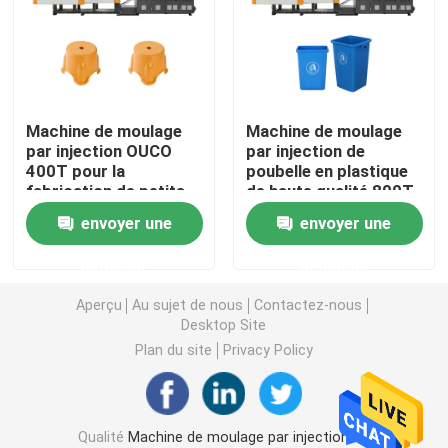
Machine hydraulique de moulage par injection
Machine de moulage par injection de haute précision
Machine de moulage
Machine de moulage
par injection OUCO
par injection de
400T pour la
poubelle en plastique
machine à grande vitesse de moulage par injection
fabrication de petits
de haute qualité 800T
selles en plastique
envoyer une
envoyer une
Machine de moulage par injection de moteur servo
demande
demande
Machine de moulage par injection d'ANIMAL FAMILIER
Aperçu
Au sujet de nous
Contactez-nous
Desktop Site
Plan du site
Privacy Policy
Machine de moulage par injection de PVC
Mini Injection Molding Machine
Qualité
Machine de moulage par injection de