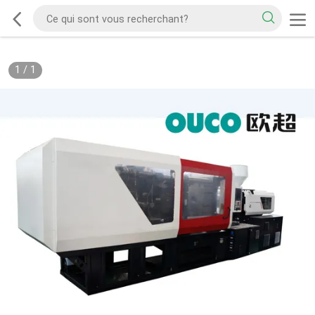
1
/
1