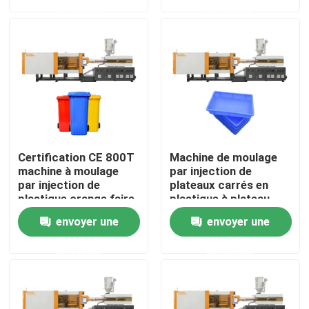
demande
demande
Visite d'usine
Contrôle de qualité
Contactez-nous
Certification CE 800T
Machine de moulage
Demandez une citation
machine à moulage
par injection de
par injection de
plateaux carrés en
plastique orange faire
plastique à plateau
une poubelle
peu profond de 550T
Machine de moulage par injection de seau
envoyer une
envoyer une
demande
demande
Machines en plastique de moulage par injection
Machine automatique de moulage par injection