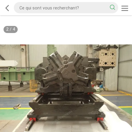
2
/
4