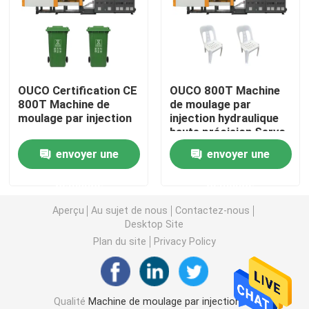
Machine hydraulique de moulage par injection
Machine de moulage par injection de haute précision
OUCO Certification CE
OUCO 800T Machine
800T Machine de
de moulage par
moulage par injection
injection hydraulique
machine à grande vitesse de moulage par injection
haute précision Servo
Snack Shops Chaises
envoyer une
envoyer une
à manger en plastique
Machine de moulage par injection de moteur servo
avec dossier
demande
demande
Machine de moulage par injection d'ANIMAL FAMILIER
Aperçu
Au sujet de nous
Contactez-nous
Desktop Site
Plan du site
Privacy Policy
Machine de moulage par injection de PVC
Mini Injection Molding Machine
Qualité
Machine de moulage par injection de