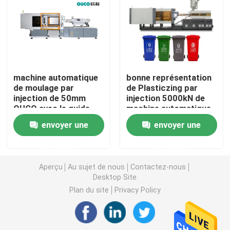
Machine hydraulique de moulage par injection
Machine de moulage par injection de haute précision
machine automatique
bonne représentation
de moulage par
de Plasticzing par
machine à grande vitesse de moulage par injection
injection de 50mm
injection 5000kN de
OUCO avec le guide
machine automatique
linéaire 300Ton à
de moulage 810
Machine de moulage par injection de moteur servo
envoyer une
envoyer une
grande vitesse
millimètres
demande
demande
Machine de moulage par injection d'ANIMAL FAMILIER
Aperçu
Au sujet de nous
Contactez-nous
Desktop Site
Machine de moulage par injection de PVC
Plan du site
Privacy Policy
Mini Injection Molding Machine