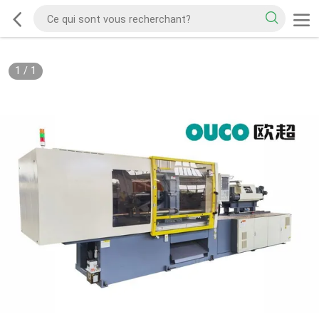
1
/
1