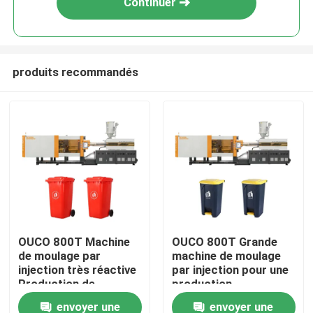
Continuer
produits recommandés
Maison
OUCO 800T Machine
OUCO 800T Grande
de moulage par
machine de moulage
Produits
injection très réactive
par injection pour une
Production de
production
grandes poubelles
automatisée et
envoyer une
envoyer une
Au sujet de nous
extérieures
efficace de poubelles