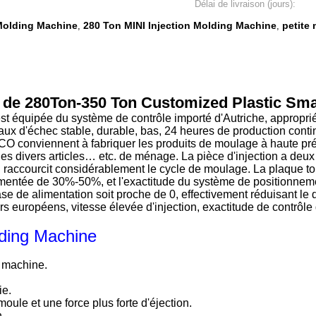
Délai de livraison (jours):
 Molding Machine
280 Ton MINI Injection Molding Machine
petite
,
,
 de 280Ton-350 Ton Customized Plastic Smal
 équipée du système de contrôle importé d'Autriche, appropriée
Taux d'échec stable, durable, bas, 24 heures de production cont
 conviennent à fabriquer les produits de moulage à haute préci
 les divers articles… etc. de ménage. La pièce d'injection a de
 raccourcit considérablement le cycle de moulage. La plaque tour
mentée de 30%-50%, et l'exactitude du système de positionnement
 base de alimentation soit proche de 0, effectivement réduisant 
s européens, vitesse élevée d'injection, exactitude de contrôle
lding Machine
e machine.
ie.
oule et une force plus forte d'éjection.
n.