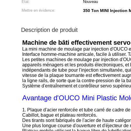
État:
Nouveau
Mettre en évidence:
350 Ton MINI Injection
Description de produit
Machine de bâti effectivement servo
La mini machine de moulage par injection d'OUCO est
Interface homme-machine amicale, facile à utiliser. 
Les petites machines de moulage par injection d'OUCO
appareils ménagers et les produits électroniques, et
indépendants de tube pour l'injection simultanée, qui
vitesse de la plaque tournante est effectivement aug
la ligne rails, de sorte que la contre-pression de la
Système d'entraînement et contrôleur servo supérieur
Avantage d'OUCO
Mini Plastic Mo
1.
Plaque d'acier renforcée et tube carré de cadre d
Cabillot, bague et plateau renforcés.
Des tirants sont fabriqués de l'acier de haute catégor
Une plus longue course d'ouverture et d'éjecteur de m
Plateau mobile utilisant la bague libre de lubrificatio