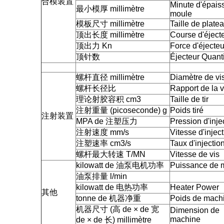
合模装置
Minute d'épais
最小模厚 millimètre
moule
模板尺寸 millimètre
Taille de plate
顶出长度 millimètre
Course d'éject
顶出力 Kn
Force d'éjecteu
顶针数
Éjecteur Quanti
螺杆直径 millimètre
Diamètre de vi
螺杆长径比
Rapport de la v
理论射胶容积 cm3
Taille de tir
注射重量 (picoseconde) g
Poids tiré
注射装置
MPA de 注塑压力
Pression d'inje
注射速度 mm/s
Vitesse d'injec
注塑速率 cm3/s
Taux d'injectio
螺杆最大转速 T/MN
Vitesse de vis
kilowatt de 油泵电机功率
Puissance de 
油泵排量 l/min
kilowatt de 电热功率
Heater Power
其他
tonne de 机器净重
Poids de mach
机器尺寸 (高 de × de 宽
Dimension de
machine
de × de 长) millimètre