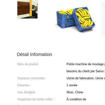
Détail Infomation
Nom du produit:
Petite machine de moulage p
besoins du client par Servo
Secteurs concernés:
Usine de fabrication, Usine 
Garantie::
1 année
Lieu d'origine:
Wuxi, Chine
Inspection de sortie vidéo ::
À condition de