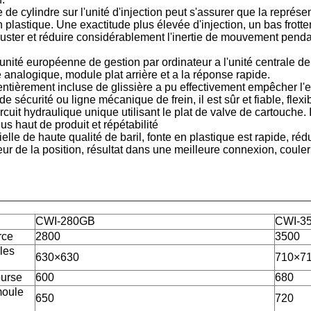
e de cylindre sur l'unité d'injection peut s'assurer que la représe
n plastique. Une exactitude plus élevée d'injection, un bas frott
 d'ajuster et réduire considérablement l'inertie de mouvement pend
 unité européenne de gestion par ordinateur a l'unité centrale de
analogique, module plat arrière et a la réponse rapide.
ntièrement incluse de glissière a pu effectivement empêcher l'ent
e de sécurité ou ligne mécanique de frein, il est sûr et fiable, fle
cuit hydraulique unique utilisant le plat de valve de cartouche. 
us haut de produit et répétabilité
ielle de haute qualité de baril, fonte en plastique est rapide, rédu
ur de la position, résultat dans une meilleure connexion, couler d
CWI-280GB
CWI-3
rce
2800
3500
les
630×630
710×7
ourse
600
680
moule
650
720