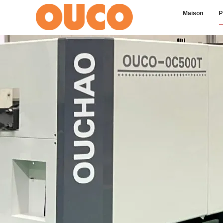
Maison
P