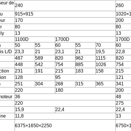
seur de
240
260
au
915×915
1020×
eur
170
200
r
80
80
ly
13
13
1100D
1700D
1700D
s
50
55
60
55
70
60
is L/D
23,3
21
23,1
21
19,5
22,8
487
589
820
962
1115
820
448
542
754
885
1026
754
ction
231
191
215
183
158
215
tion
128
95
121
n
251
304
268
315
365
341
220
180
200
moteur
36
48
220
275
15,9
22,4
22,4
ine
11,8
13
6375×1650×2250
6750×