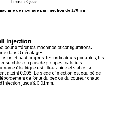
Environ 50 jours
 machine de moulage par injection de 170mm
l Injection
 pour différentes machines et configurations.
inue dans 3 décalages.
sion et haut-propres, les ordinateurs portables, les
ux ensembles ou plus de groupes matériels
nante électrique est ultra-rapide et stable, la
 atteint 0,005. Le siège d'injection est équipé de
le débordement de fonte du bec ou du coureur chaud.
 d'injection jusqu'à 0.01mm.