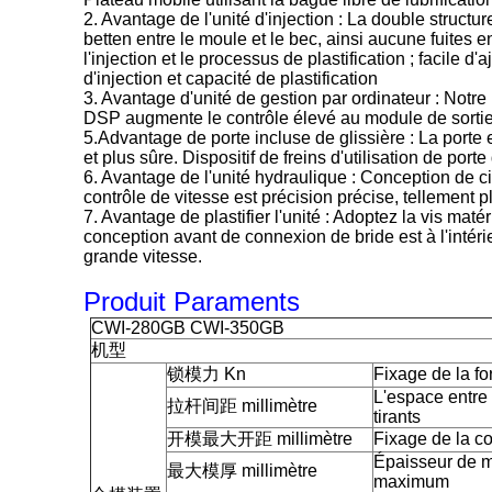
2. Avantage de l'unité d'injection : La double structur
betten entre le moule et le bec, ainsi aucune fuites e
l'injection et le processus de plastification ; facile
d'injection et capacité de plastification
3. Avantage d'unité de gestion par ordinateur : Notre
DSP augmente le contrôle élevé au module de sortie 
5.Advantage de porte incluse de glissière : La porte e
et plus sûre. Dispositif de freins d'utilisation de port
6. Avantage de l'unité hydraulique : Conception de cir
contrôle de vitesse est précision précise, tellement pl
7. Avantage de plastifier l'unité : Adoptez la vis matér
conception avant de connexion de bride est à l'intérie
grande vitesse.
Produit Paraments
CWI-280GB CWI-350GB
机型
锁模力 Kn
Fixage de la fo
L'espace entre 
拉杆间距 millimètre
tirants
开模最大开距 millimètre
Fixage de la c
Épaisseur de 
最大模厚 millimètre
maximum