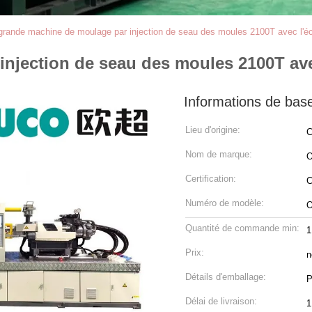
grande machine de moulage par injection de seau des moules 2100T avec l'
injection de seau des moules 2100T av
Informations de bas
Lieu d'origine:
C
Nom de marque:
Certification:
C
Numéro de modèle:
O
Quantité de commande min:
1
Prix:
n
Détails d'emballage:
P
Délai de livraison:
1