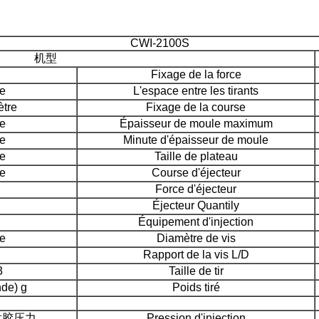
CWI-2100S
机型
Fixage de la force
e
L'espace entre les tirants
tre
Fixage de la course
e
Épaisseur de moule maximum
e
Minute d'épaisseur de moule
e
Taille de plateau
e
Course d'éjecteur
Force d'éjecteur
Éjecteur Quantily
Équipement d'injection
e
Diamètre de vis
Rapport de la vis L/D
3
Taille de tir
de) g
Poids tiré
e 射胶压力
Pression d'injection