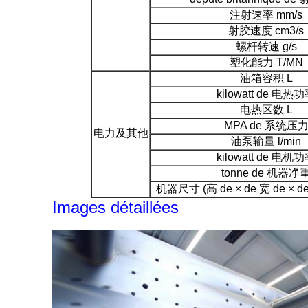
注射速率 mm/s
射胶速度 cm3/s
螺杆转速 g/s
塑化能力 T/MN
油箱容积 L
kilowatt de 电热
电热区数 L
MPA de 系统压
电力及其他
油泵输量 l/min
kilowatt de 电机
tonne de 机器净
机器尺寸 (高 de × de 宽 de × de 
Images détaillées