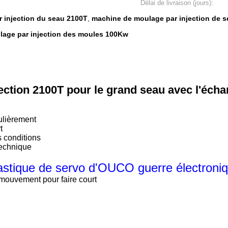
Délai de livraison (jours):
 injection du seau 2100T
machine de moulage par injection de 
,
age par injection des moules 100Kw
njection 2100T pour le grand seau avec l'é
gulièrement
t
s conditions
 technique
astique de servo d'
OUCO guerre électroniq
 mouvement pour faire court