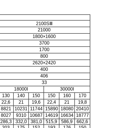
2100SⅢ
21000
1800×1600
3700
1700
800
2620×2420
400
406
33
18000I
30000I
130
140
150
150
160
170
22,6
21
19,6
22,4
21
19,8
8821
10231
11744
15890
18080
20410
8027
9310
10687
14619
16634
18777
286,3
332,0
381,0
515,9
586,9
662,6
203
175
152
193
176
150