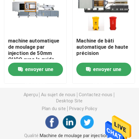
Machine hydraulique de moulage par injection
Machine de moulage par injection de haute précision
machine automatique
Machine de bâti
de moulage par
automatique de haute
injection de 50mm
précision
machine à grande vitesse de moulage par injection
OUCO avec le guide
linéaire 300Ton à
envoyer une
envoyer une
grande vitesse
Machine de moulage par injection de moteur servo
demande
demande
Machine de moulage par injection d'ANIMAL FAMILIER
Aperçu
Au sujet de nous
Contactez-nous
Desktop Site
Plan du site
Privacy Policy
Machine de moulage par injection de PVC
Mini Injection Molding Machine
Qualité
Machine de moulage par injection de