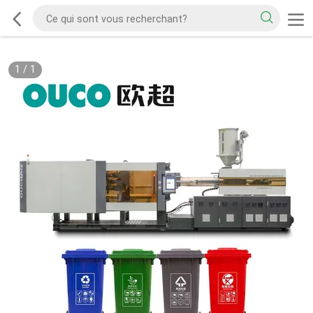
1
/
1