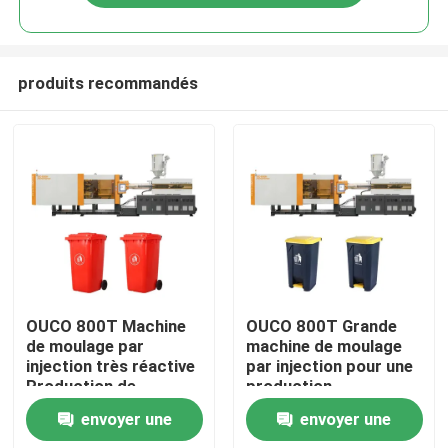
produits recommandés
Maison
OUCO 800T Machine
OUCO 800T Grande
de moulage par
machine de moulage
injection très réactive
par injection pour une
Produits
Production de
production
grandes poubelles
automatisée et
envoyer une
envoyer une
extérieures
efficace de poubelles
Au sujet de nous
extérieures