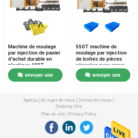
Machine hydraulique de moulage par injection
Machine de moulage par injection de haute précision
Machine de moulage
550T machine de
par injection de panier
moulage par injection
machine à grande vitesse de moulage par injection
d'achat durable en
de boîtes de pièces
plastique 480T
séparées avec servo-
moteur
Machine de moulage par injection de moteur servo
envoyer une
envoyer une
demande
demande
Machine de moulage par injection d'ANIMAL FAMILIER
Aperçu
Au sujet de nous
Contactez-nous
Desktop Site
Machine de moulage par injection de PVC
Plan du site
Privacy Policy
Mini Injection Molding Machine