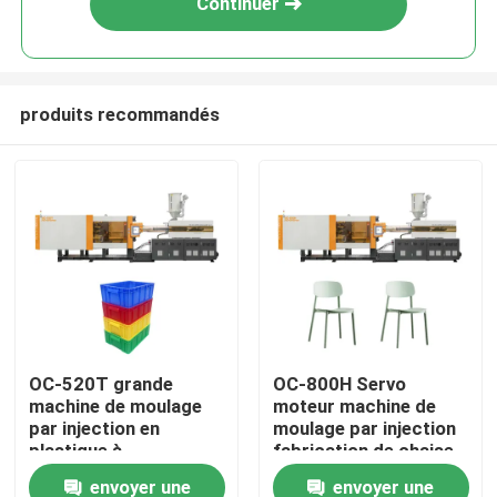
Continuer
produits recommandés
Maison
OC-520T grande
OC-800H Servo
machine de moulage
moteur machine de
Produits
par injection en
moulage par injection
plastique à
fabrication de chaise
servomoteur pour
en plastique
envoyer une
envoyer une
Au sujet de nous
caisse en plastique