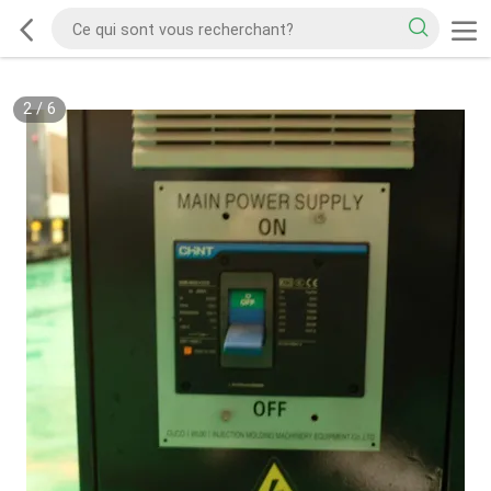
2
/
6