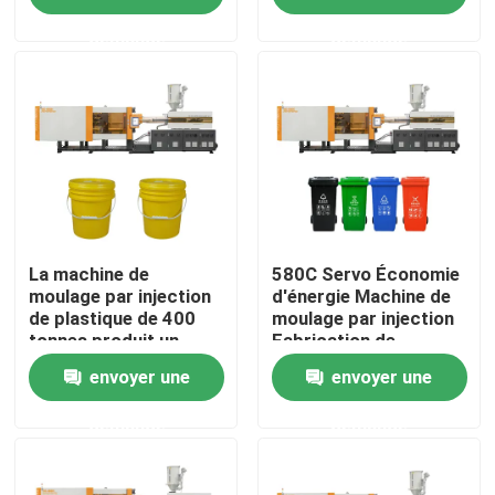
demande
demande
Visite d'usine
Contrôle de qualité
Contactez-nous
Demandez une citation
La machine de
580C Servo Économie
moulage par injection
d'énergie Machine de
de plastique de 400
moulage par injection
tonnes produit un
Fabrication de
Machine de moulage par injection de seau
seau en plastique
poubelles en plastique
envoyer une
envoyer une
Machines en plastique de moulage par injection
demande
demande
Machine automatique de moulage par injection