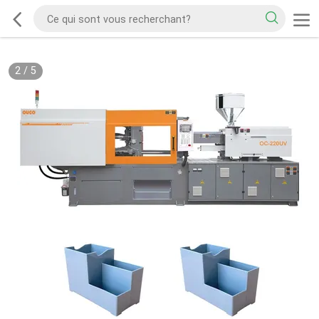
2
/
5