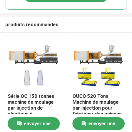
produits recommandés
Maison
Série OC 150 tonnes
OUCO 520 Tons
machine de moulage
Machine de moulage
par injection de
par injection pour
Produits
plastique à
fabriquer des caisses
profondeur de cavité
en plastique
envoyer une
envoyer une
et de grands produits
Au sujet de nous
pour les préformes