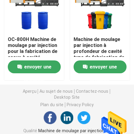
Machine hydraulique de moulage par injection
Machine de moulage par injection de haute précision
OC-800H Machine de
Machine de moulage
moulage par injection
par injection à
pour la fabrication de
profondeur de cavité
machine à grande vitesse de moulage par injection
seaux à cavité
type de fabrication de
profonde pour fûts de
seaux pour poubelles
envoyer une
envoyer une
stockage en plastique
industrielles
Machine de moulage par injection de moteur servo
extérieures
demande
demande
Machine de moulage par injection d'ANIMAL FAMILIER
Aperçu
Au sujet de nous
Contactez-nous
Desktop Site
Plan du site
Privacy Policy
Machine de moulage par injection de PVC
Mini Injection Molding Machine
Qualité
Machine de moulage par injection de