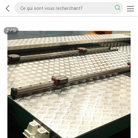
2
/
5