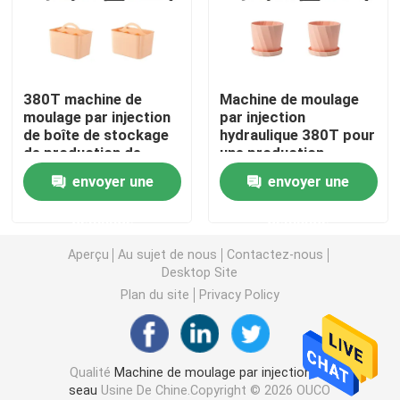
Machine hydraulique de moulage par injection
380T machine de
Machine de moulage
Machine de moulage par injection de haute précision
moulage par injection
par injection
de boîte de stockage
hydraulique 380T pour
de production de
une production
machine à grande vitesse de moulage par injection
haute précision
efficace de pots de
envoyer une
envoyer une
fleurs
Machine de moulage par injection de moteur servo
demande
demande
Aperçu
Au sujet de nous
Contactez-nous
Machine de moulage par injection d'ANIMAL FAMILIER
Desktop Site
Plan du site
Privacy Policy
Machine de moulage par injection de PVC
Qualité
Machine de moulage par injection de
Mini Injection Molding Machine
seau
Usine De Chine.Copyright © 2026 OUCO