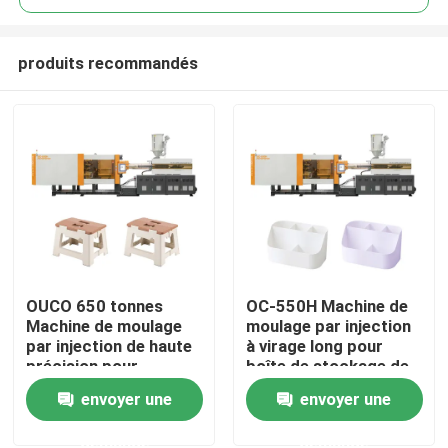
produits recommandés
OUCO 650 tonnes
OC-550H Machine de
Maison
Machine de moulage
moulage par injection
par injection de haute
à virage long pour
précision pour
boîte de stockage de
Produits
tabouret pliant en
cosmétiques en
envoyer une
envoyer une
plastique
plastique
demande
demande
Au sujet de nous