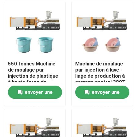
Visite d'usine
Contrôle de qualité
Contactez-nous
550 tonnes Machine
Machine de moulage
de moulage par
par injection à lave-
Demandez une citation
injection de plastique
linge de production à
à haute force de
serrage central 380T
serrage pour seau en
envoyer une
envoyer une
plastique
Machine de moulage par injection de seau
demande
demande
Machines en plastique de moulage par injection
Machine automatique de moulage par injection