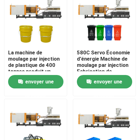
Visite d'usine
Contrôle de qualité
La machine de
580C Servo Économie
Contactez-nous
moulage par injection
d'énergie Machine de
de plastique de 400
moulage par injection
tonnes produit un
Fabrication de
Demandez une citation
seau en plastique
poubelles en plastique
envoyer une
envoyer une
demande
demande
Machine de moulage par injection de seau
Machines en plastique de moulage par injection
Machine automatique de moulage par injection