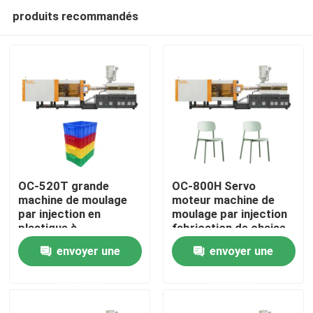
produits recommandés
OC-520T grande
OC-800H Servo
machine de moulage
moteur machine de
par injection en
moulage par injection
Maison
plastique à
fabrication de chaise
servomoteur pour
en plastique
envoyer une
envoyer une
caisse en plastique
Produits
demande
demande
Au sujet de nous