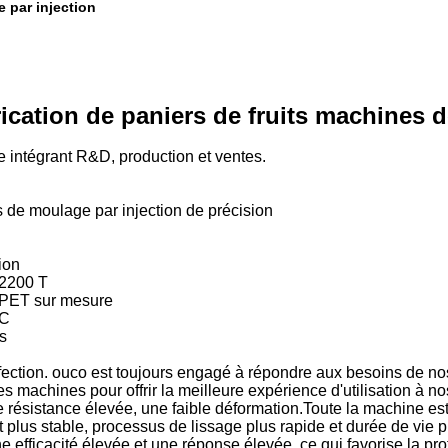
 par injection
ication de paniers de fruits machines d
e intégrant R&D, production et ventes.
 de moulage par injection de précision
ion
 2200 T
n PET sur mesure
VC
s
rfection. ouco est toujours engagé à répondre aux besoins de nos
es machines pour offrir la meilleure expérience d'utilisation à nos
e résistance élevée, une faible déformation.
Toute la machine est
 plus stable, processus de lissage plus rapide et durée de vie 
e efficacité élevée et une réponse élevée, ce qui favorise la pr