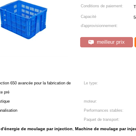
Conditions de paiement:
T
Capacité
5
d'approvisionnement:
meilleur prix
ction 650 avancée pour la fabrication de
Le type:
te pré
stique
moteur:
nalisation
Performances stables:
Paquet de transport:
'énergie de moulage par injection
Machine de moulage par inject
,