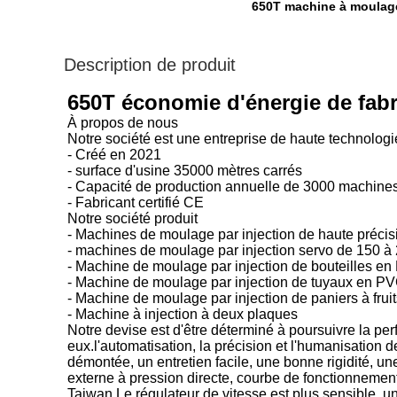
650T machine à moulage
Description de produit
650T économie d'énergie de fabr
À propos de nous
Notre société est une entreprise de haute technologi
- Créé en 2021
- surface d'usine 35000 mètres carrés
- Capacité de production annuelle de 3000 machines
- Fabricant certifié CE
Notre société produit
- Machines de moulage par injection de haute précis
- machines de moulage par injection servo de 150 à
- Machine de moulage par injection de bouteilles e
- Machine de moulage par injection de tuyaux en P
- Machine de moulage par injection de paniers à fruit
- Machine à injection à deux plaques
Notre devise est d'être déterminé à poursuivre la pe
eux.l'automatisation, la précision et l'humanisation d
démontée, un entretien facile, une bonne rigidité, un
externe à pression directe, courbe de fonctionnement
Taiwan,Le régulateur de vitesse est plus sensible, un