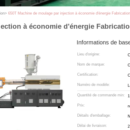
ion
>
650T Machine de moulage par injection à économie d'énergie Fabrication 
ction à économie d'énergie Fabrication
Informations de bas
Lieu d'origine:
C
Nom de marque:
Certification:
C
Numéro de modèle:
L
Quantité de commande min:
1
Prix:
n
Détails d'emballage:
N
Délai de livraison:
2