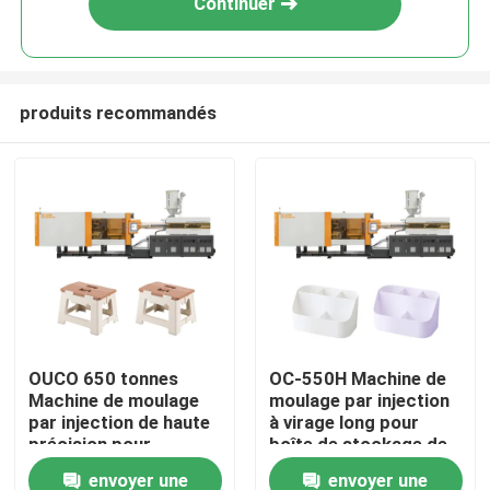
Continuer
produits recommandés
Maison
OUCO 650 tonnes
OC-550H Machine de
Machine de moulage
moulage par injection
Produits
par injection de haute
à virage long pour
précision pour
boîte de stockage de
tabouret pliant en
cosmétiques en
envoyer une
envoyer une
Au sujet de nous
plastique
plastique