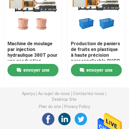
Machine hydraulique de moulage par injection
Machine de moulage par injection de haute précision
Machine de moulage
Production de paniers
par injection
de fruits en plastique
machine à grande vitesse de moulage par injection
hydraulique 380T pour
à haute précision
une production
personnalisable OUCO
efficace de pots de
550T Servo-
Machine de moulage par injection de moteur servo
envoyer une
envoyer une
fleurs
hydraulique machine
de moulage par
demande
demande
injection
Machine de moulage par injection d'ANIMAL FAMILIER
Aperçu
Au sujet de nous
Contactez-nous
Desktop Site
Machine de moulage par injection de PVC
Plan du site
Privacy Policy
Mini Injection Molding Machine