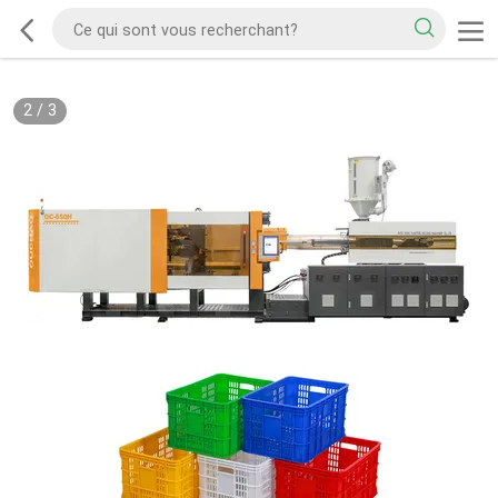
2
/
3