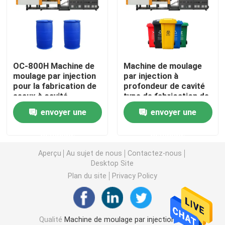
Machine hydraulique de moulage par injection
Machine de moulage par injection de haute précision
OC-800H Machine de
Machine de moulage
moulage par injection
par injection à
pour la fabrication de
profondeur de cavité
machine à grande vitesse de moulage par injection
seaux à cavité
type de fabrication de
profonde pour fûts de
seaux pour poubelles
envoyer une
envoyer une
stockage en plastique
industrielles
Machine de moulage par injection de moteur servo
extérieures
demande
demande
Machine de moulage par injection d'ANIMAL FAMILIER
Aperçu
Au sujet de nous
Contactez-nous
Desktop Site
Plan du site
Privacy Policy
Machine de moulage par injection de PVC
Mini Injection Molding Machine
Qualité
Machine de moulage par injection de