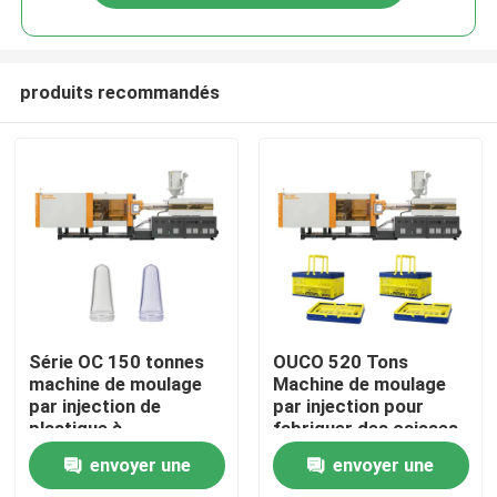
produits recommandés
Maison
Série OC 150 tonnes
OUCO 520 Tons
machine de moulage
Machine de moulage
par injection de
par injection pour
Produits
plastique à
fabriquer des caisses
profondeur de cavité
en plastique
envoyer une
envoyer une
et de grands produits
Au sujet de nous
pour les préformes