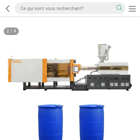
2
/
4