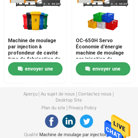
Machine hydraulique de moulage par injection
Machine de moulage par injection de haute précision
Machine de moulage
OC-650H Servo
par injection à
Économie d'énergie
profondeur de cavité
machine de moulage
machine à grande vitesse de moulage par injection
type de fabrication de
par injection de
seaux pour poubelles
fabrication de panier
envoyer une
envoyer une
industrielles
en plastique
Machine de moulage par injection de moteur servo
extérieures
demande
demande
Machine de moulage par injection d'ANIMAL FAMILIER
Aperçu
Au sujet de nous
Contactez-nous
Desktop Site
Plan du site
Privacy Policy
Machine de moulage par injection de PVC
Mini Injection Molding Machine
Qualité
Machine de moulage par injection de