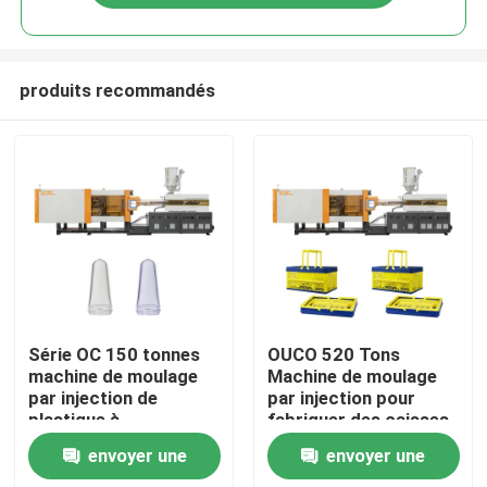
produits recommandés
Maison
Série OC 150 tonnes
OUCO 520 Tons
machine de moulage
Machine de moulage
par injection de
par injection pour
Produits
plastique à
fabriquer des caisses
profondeur de cavité
en plastique
envoyer une
envoyer une
et de grands produits
Au sujet de nous
pour les préformes