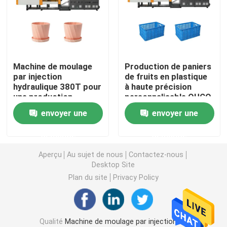
Machine hydraulique de moulage par injection
Machine de moulage par injection de haute précision
Machine de moulage
Production de paniers
par injection
de fruits en plastique
hydraulique 380T pour
à haute précision
machine à grande vitesse de moulage par injection
une production
personnalisable OUCO
efficace de pots de
550T Servo-
envoyer une
envoyer une
fleurs
hydraulique machine
Machine de moulage par injection de moteur servo
de moulage par
demande
demande
injection
Machine de moulage par injection d'ANIMAL FAMILIER
Aperçu
Au sujet de nous
Contactez-nous
Desktop Site
Plan du site
Privacy Policy
Machine de moulage par injection de PVC
Mini Injection Molding Machine
Qualité
Machine de moulage par injection de