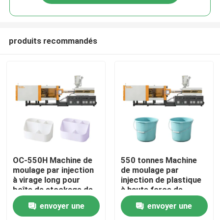
produits recommandés
Maison
OC-550H Machine de
550 tonnes Machine
moulage par injection
de moulage par
à virage long pour
injection de plastique
Produits
boîte de stockage de
à haute force de
cosmétiques en
serrage pour seau en
envoyer une
envoyer une
plastique
plastique
Au sujet de nous