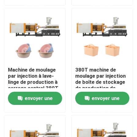
demande
demande
Visite d'usine
Contrôle de qualité
Contactez-nous
Machine de moulage
380T machine de
Demandez une citation
par injection à lave-
moulage par injection
linge de production à
de boîte de stockage
serrage central 380T
de production de
haute précision
Machine de moulage par injection de seau
envoyer une
envoyer une
demande
demande
Machines en plastique de moulage par injection
Machine automatique de moulage par injection