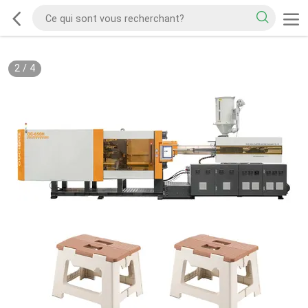
2
/
4