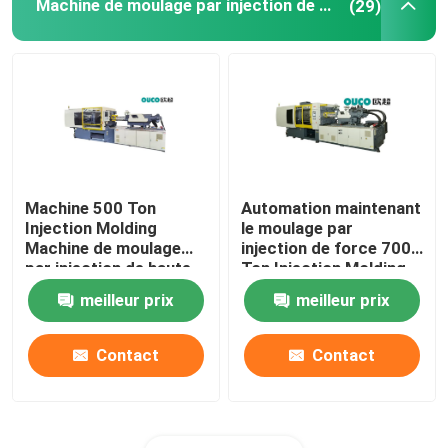
Machine de moulage par injection de haute précision
(29)
Machine 500 Ton
Automation maintenant
Injection Molding
le moulage par
Machine de moulage
injection de force 700
par injection de haute
Ton Injection Molding
précision de la CE
Machine
meilleur prix
meilleur prix
Contact
Contact