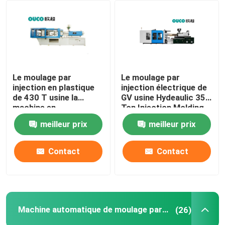
Visite d'usine
Contrôle de qualité
Le moulage par
Le moulage par
injection en plastique
injection électrique de
Contactez-nous
de 430 T usine la
GV usine Hydeaulic 350
machine en
Ton Injection Molding
caoutchouc de
Machine
meilleur prix
meilleur prix
Demandez une citation
moulage par injection
de seau
Contact
Contact
Machine de moulage par injection de seau
Machines en plastique de moulage par injection
Machine automatique de moulage par injection
(26)
Machine automatique de moulage par injection