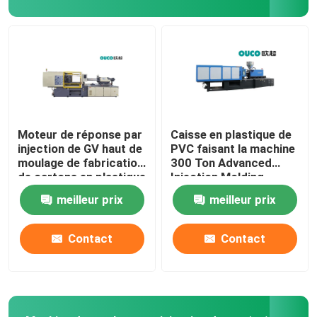
Grande machine de moulage par injection
Machine de moulage par injection horizontale
Machine de moulage par injection de baril de vis
Moteur de réponse par
Caisse en plastique de
injection de GV haut de
PVC faisant la machine
moulage de fabrication
300 Ton Advanced
Machine de moulage par injection de bakélite
de cartons en plastique
Injection Molding
hydraulique de machine
meilleur prix
meilleur prix
Équipement auxiliaire
Contact
Contact