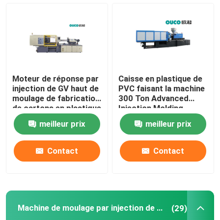
Machine hydraulique de moulage par injection
Machine de moulage par injection de haute précision
Moteur de réponse par
Caisse en plastique de
machine à grande vitesse de moulage par injection
injection de GV haut de
PVC faisant la machine
moulage de fabrication
300 Ton Advanced
de cartons en plastique
Injection Molding
hydraulique de machine
Machine de moulage par injection de moteur servo
meilleur prix
meilleur prix
Machine de moulage par injection d'ANIMAL FAMILIER
Contact
Contact
Machine de moulage par injection de PVC
Machine de moulage par injection de haute précision
(29)
Mini Injection Molding Machine