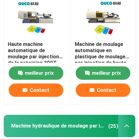
Visite d'usine
Contrôle de qualité
Haute machine
Machine de moulage
automatique de
automatique en
moulage par injection
plastique de moulage
Contactez-nous
de la précision 300T
par injection de haute
avec le guide linéaire
précision de PVC
meilleur prix
meilleur prix
Demandez une citation
Contact
Contact
Machine de moulage par injection de seau
Machines en plastique de moulage par injection
Machine hydraulique de moulage par injection
(25)
Machine automatique de moulage par injection