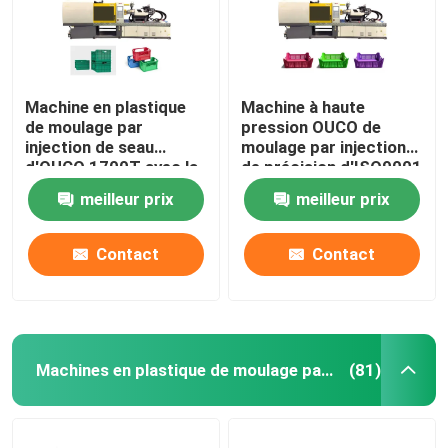
Machine en plastique
Machine à haute
de moulage par
pression OUCO de
injection de seau
moulage par injection
d'OUCO 1700T avec la
de précision d'ISO9001
force de fixage forte
1900T pour le seau
meilleur prix
meilleur prix
Contact
Contact
Machines en plastique de moulage par injection
(81)