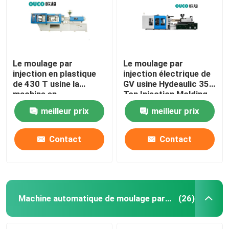
Le moulage par
Le moulage par
injection en plastique
injection électrique de
de 430 T usine la
GV usine Hydeaulic 350
machine en
Ton Injection Molding
caoutchouc de
Machine
meilleur prix
meilleur prix
moulage par injection
de seau
Contact
Contact
Maison
Produits
Machine automatique de moulage par injection
(26)
Au sujet de nous