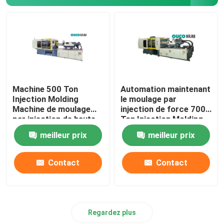
Grande machine de moulage par injection
Machine de moulage par injection horizontale
Machine de moulage par injection de baril de vis
Machine 500 Ton
Automation maintenant
Injection Molding
le moulage par
Machine de moulage
injection de force 700
Machine de moulage par injection de bakélite
par injection de haute
Ton Injection Molding
précision de la CE
Machine
meilleur prix
meilleur prix
Équipement auxiliaire
Contact
Contact
Regardez plus