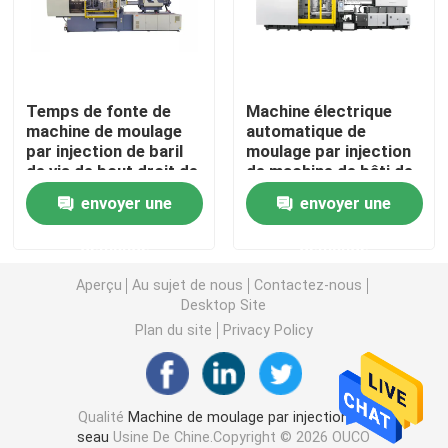
Machine hydraulique de moulage par injection
Temps de fonte de
Machine électrique
Machine de moulage par injection de haute précision
machine de moulage
automatique de
par injection de baril
moulage par injection
de vis de bout droit de
de machine de bâti de
machine à grande vitesse de moulage par injection
GV de 450 tonnes
guerre électronique et
envoyer une
envoyer une
moins
renseignement au
combat 280GB
Machine de moulage par injection de moteur servo
demande
demande
Aperçu
Au sujet de nous
Contactez-nous
Machine de moulage par injection d'ANIMAL FAMILIER
Desktop Site
Plan du site
Privacy Policy
Machine de moulage par injection de PVC
Qualité
Machine de moulage par injection de
Mini Injection Molding Machine
seau
Usine De Chine.Copyright © 2026 OUCO