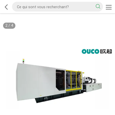
2
/
4