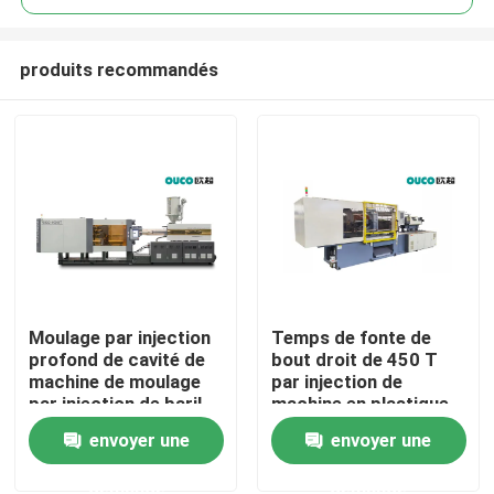
produits recommandés
Moulage par injection
Temps de fonte de
Maison
profond de cavité de
bout droit de 450 T
machine de moulage
par injection de
par injection de baril
machine en plastique
Produits
de vis d'OUCO 500T
de moulage moins
envoyer une
envoyer une
demande
demande
Au sujet de nous