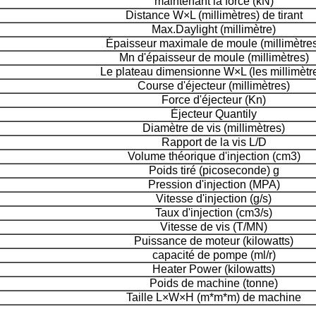
maintenant la force (kN)
Distance W×L (millimètres) de tirant
Max.Daylight (millimètre)
Épaisseur maximale de moule (millimètre
Mn d'épaisseur de moule (millimètres)
Le plateau dimensionne W×L (les millimètr
Course d'éjecteur (millimètres)
Force d'éjecteur (Kn)
Éjecteur Quantily
Diamètre de vis (millimètres)
Rapport de la vis L/D
Volume théorique d'injection (cm3)
Poids tiré (picoseconde) g
Pression d'injection (MPA)
Vitesse d'injection (g/s)
Taux d'injection (cm3/s)
Vitesse de vis (T/MN)
Puissance de moteur (kilowatts)
capacité de pompe (ml/r)
Heater Power (kilowatts)
Poids de machine (tonne)
Taille L×W×H (m*m*m) de machine