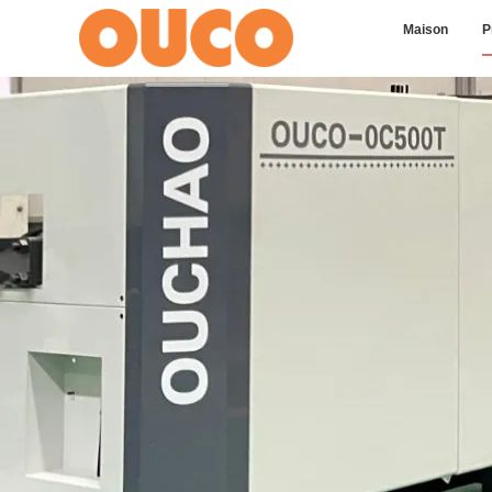
Maison
P