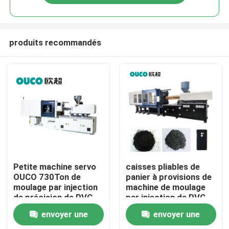
produits recommandés
Maison
Petite machine servo
caisses pliables de
OUCO 730Ton de
panier à provisions de
moulage par injection
machine de moulage
Produits
de précision de PVC
par injection de PVC
1100T
envoyer une
envoyer une
Au sujet de nous