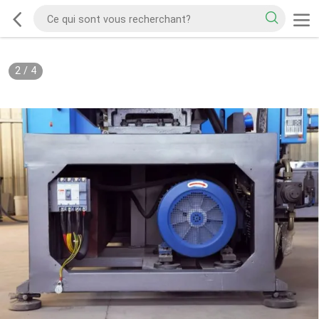
2
/
4