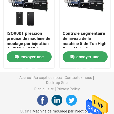
Machine hydraulique de moulage par injection
Machine de moulage par injection de haute précision
ISO9001 pression
Contrôle segmentaire
précise de machine de
de niveau de la
moulage par injection
machine 5 de Ton High
machine à grande vitesse de moulage par injection
de PVC de 700 tonnes
Speed Injection
Molding de l'efficacité
envoyer une
envoyer une
270
Machine de moulage par injection de moteur servo
demande
demande
Machine de moulage par injection d'ANIMAL FAMILIER
Aperçu
Au sujet de nous
Contactez-nous
Desktop Site
Plan du site
Privacy Policy
Machine de moulage par injection de PVC
Mini Injection Molding Machine
Qualité
Machine de moulage par injection de