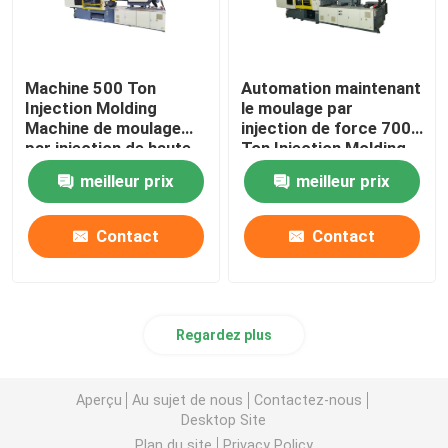
Machine 500 Ton
Automation maintenant
Injection Molding
le moulage par
Machine de moulage
injection de force 700
par injection de haute
Ton Injection Molding
précision de la CE
Machine
meilleur prix
meilleur prix
Contact
Contact
Regardez plus
Aperçu
Au sujet de nous
Contactez-nous
Desktop Site
Plan du site
Privacy Policy