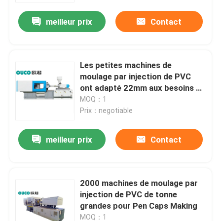
meilleur prix
Contact
Les petites machines de
moulage par injection de PVC
ont adapté 22mm aux besoins du
client 300rpm
MOQ：1
Prix：negotiable
meilleur prix
Contact
Maison
2000 machines de moulage par
Produits
injection de PVC de tonne
grandes pour Pen Caps Making
Au sujet de nous
MOQ：1