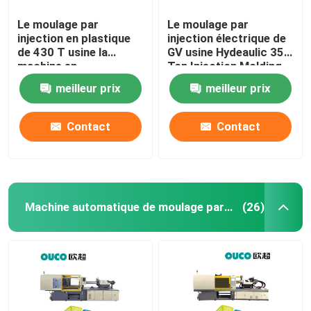
Le moulage par
Le moulage par
injection en plastique
injection électrique de
de 430 T usine la
GV usine Hydeaulic 350
machine en
Ton Injection Molding
caoutchouc de
Machine
meilleur prix
meilleur prix
moulage par injection
de seau
Contact
Contact
Machine automatique de moulage par injection
(26)