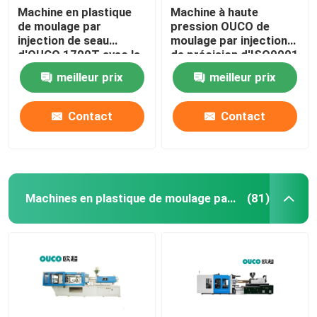
Machine en plastique
Machine à haute
de moulage par
pression OUCO de
injection de seau
moulage par injection
d'OUCO 1700T avec la
de précision d'ISO9001
force de fixage forte
1900T pour le seau
meilleur prix
meilleur prix
Contact
Contact
Machines en plastique de moulage par injection
(81)