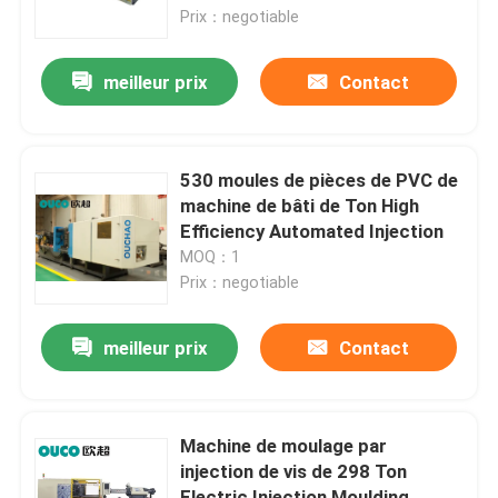
Prix：negotiable
Visite d'usine
meilleur prix
Contact
Contrôle de qualité
530 moules de pièces de PVC de
Contactez-nous
machine de bâti de Ton High
Efficiency Automated Injection
MOQ：1
Demandez une citation
Prix：negotiable
Machine de moulage par injection de seau
meilleur prix
Contact
Machines en plastique de moulage par injection
Machine de moulage par
injection de vis de 298 Ton
Machine automatique de moulage par injection
Electric Injection Moulding