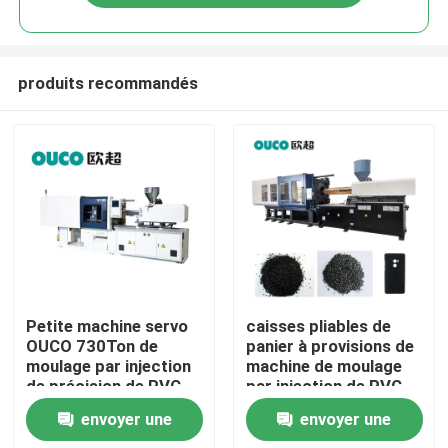
produits recommandés
Maison
Petite machine servo
caisses pliables de
OUCO 730Ton de
panier à provisions de
moulage par injection
machine de moulage
Produits
de précision de PVC
par injection de PVC
1100T
envoyer une
envoyer une
Au sujet de nous