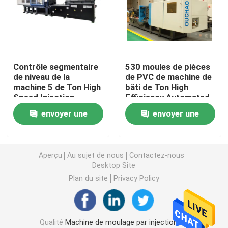
Machine hydraulique de moulage par injection
Machine de moulage par injection de haute précision
Contrôle segmentaire
530 moules de pièces
de niveau de la
de PVC de machine de
machine 5 de Ton High
bâti de Ton High
machine à grande vitesse de moulage par injection
Speed Injection
Efficiency Automated
Molding de l'efficacité
Injection
envoyer une
envoyer une
270
Machine de moulage par injection de moteur servo
demande
demande
Machine de moulage par injection d'ANIMAL FAMILIER
Aperçu
Au sujet de nous
Contactez-nous
Desktop Site
Plan du site
Privacy Policy
Machine de moulage par injection de PVC
Mini Injection Molding Machine
Qualité
Machine de moulage par injection de