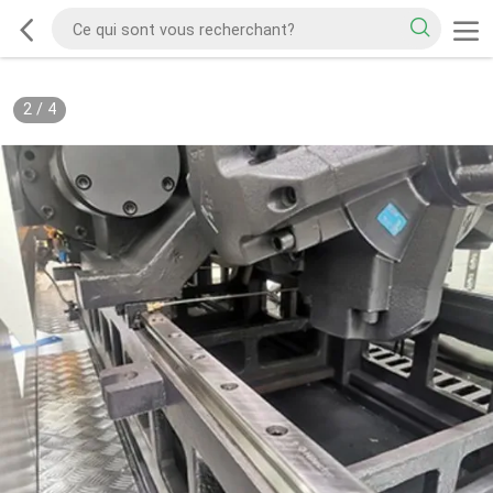
2
/
4