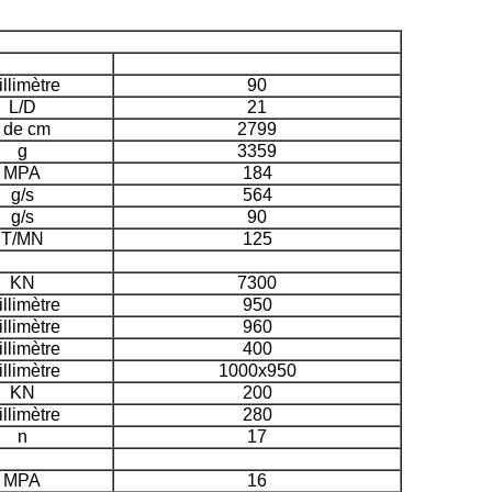
llimètre
90
L/D
21
³ de cm
2799
g
3359
MPA
184
g/s
564
g/s
90
T/MN
125
KN
7300
llimètre
950
llimètre
960
llimètre
400
llimètre
1000x950
KN
200
llimètre
280
n
17
MPA
16