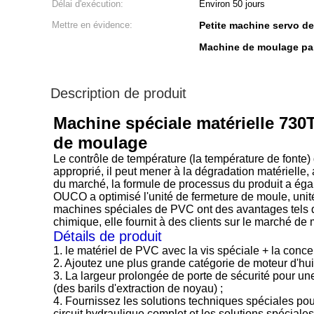
Délai d'exécution:
Environ 50 jours
Mettre en évidence:
Petite machine servo de
Machine de moulage par
Description de produit
Machine spéciale matérielle 730
de moulage
Le contrôle de température (la température de fonte)
approprié, il peut mener à la dégradation matérielle,
du marché, la formule de processus du produit a éga
OUCO a optimisé l'unité de fermeture de moule, unité d
machines spéciales de PVC ont des avantages tels qu
chimique, elle fournit à des clients sur le marché de
Détails de produit
1. le matériel de PVC avec la vis spéciale + la concept
2. Ajoutez une plus grande catégorie de moteur d'huile
3. La largeur prolongée de porte de sécurité pour un
(des barils d'extraction de noyau) ;
4. Fournissez les solutions techniques spéciales pou
circuit hydraulique complet et les solutions spéciales 