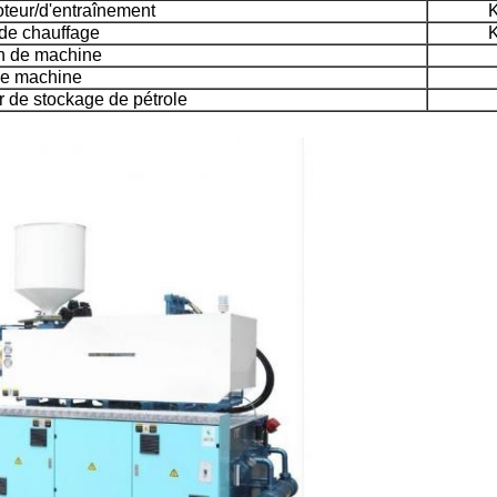
teur/d'entraînement
K
de chauffage
K
n de machine
de machine
r de stockage de pétrole