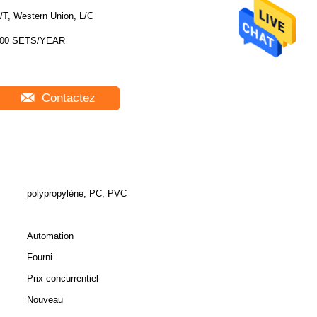
/T, Western Union, L/C
00 SETS/YEAR
Contactez
polypropylène, PC, PVC
Automation
Fourni
Prix concurrentiel
Nouveau