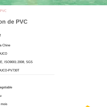
e PVC
ion de PVC
e
a Chine
OUCO
E, ISO9001:2008, SGS
OUCO-PV730T
egotiable
u
 mois