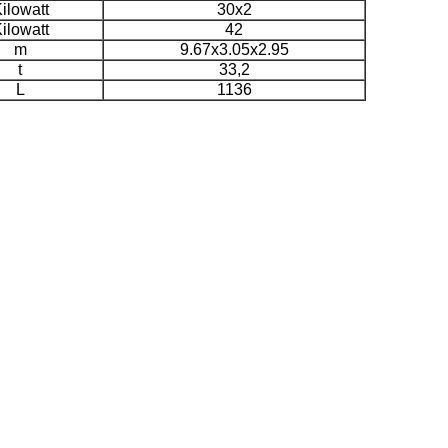
ilowatt
30x2
ilowatt
42
m
9.67x3.05x2.95
t
33,2
L
1136