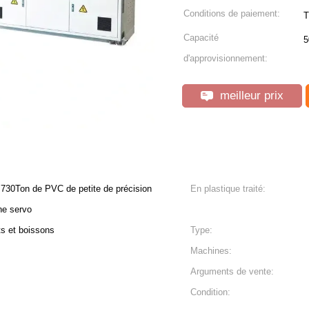
Conditions de paiement:
T
Capacité
5
d'approvisionnement:
meilleur prix
 730Ton de PVC de petite de précision
En plastique traité:
ne servo
ts et boissons
Type:
Machines:
Arguments de vente:
Condition: