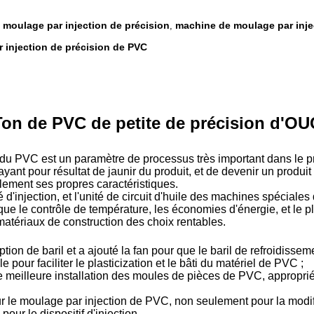
 moulage par injection de précision
machine de moulage par inj
,
 injection de précision de PVC
Ton de PVC de petite de précision d'OU
 du PVC est un paramètre de processus très important dans le p
 ayant pour résultat de jaunir du produit, et de devenir un produi
lement ses propres caractéristiques.
'injection, et l'unité de circuit d'huile des machines spéciales 
e le contrôle de température, les économies d'énergie, et le 
 matériaux de construction des choix rentables.
ion de baril et a ajouté la fan pour que le baril de refroidisseme
 pour faciliter le plasticization et le bâti du matériel de PVC ;
e meilleure installation des moules de pièces de PVC, approprié
r le moulage par injection de PVC, non seulement pour la modific
pour le dispositif d'injection.