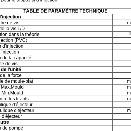
TABLE DE PARAMÈTRE TECHNIQUE
'injection
re de vis
mi
e la vis L/D
tion dans la théorie
jection (PVC)
 d'injection
'injection
n de la capacité
se de vis
de l'unité
de la force
e de moule-plat
mi
e Max.Mould
mi
e Min.Mould
mi
tre les tirants
mi
lique d'éjecteur
lique d'éjecteur
mi
d'éjecteur
utre
n de pompe