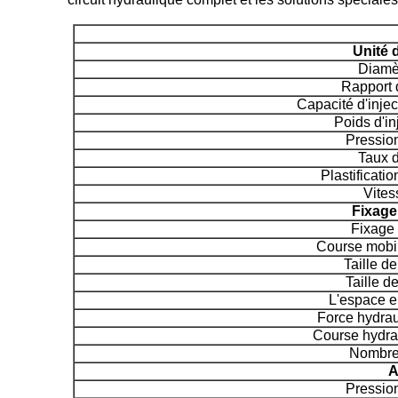
Unité d
Diamèt
Rapport d
Capacité d'injec
Poids d'in
Pression
Taux d
Plastificatio
Vites
Fixage 
Fixage 
Course mobil
Taille d
Taille d
L'espace en
Force hydrau
Course hydrau
Nombre 
A
Pressio