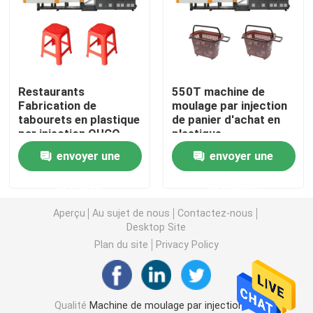
Machine hydraulique de moulage par injection
Machine de moulage par injection de haute précision
Restaurants
550T machine de
Fabrication de
moulage par injection
tabourets en plastique
de panier d'achat en
machine à grande vitesse de moulage par injection
par injection OUCO
plastique
880T
envoyer une
envoyer une
Machine de moulage par injection de moteur servo
demande
demande
Machine de moulage par injection d'ANIMAL FAMILIER
Aperçu
Au sujet de nous
Contactez-nous
Desktop Site
Plan du site
Privacy Policy
Machine de moulage par injection de PVC
Mini Injection Molding Machine
Qualité
Machine de moulage par injection de