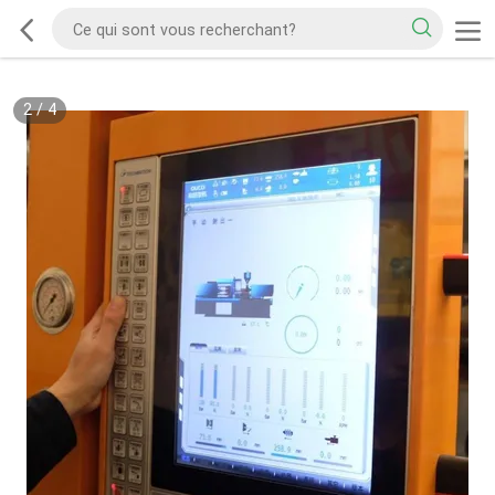
2
/
4