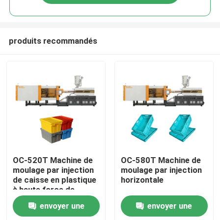
produits recommandés
Maison
OC-520T Machine de
OC-580T Machine de
moulage par injection
moulage par injection
de caisse en plastique
horizontale
Produits
à haute force de
serrage
envoyer une
envoyer une
Au sujet de nous