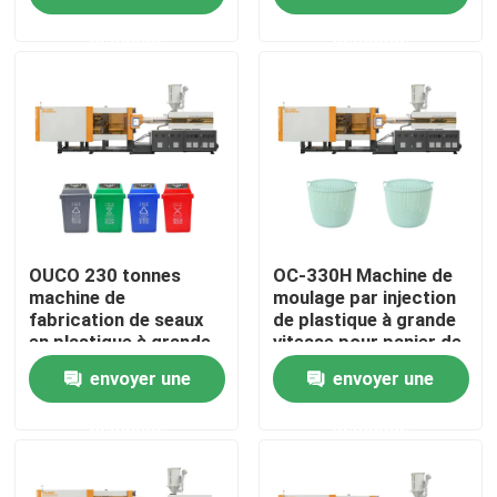
demande
demande
Visite d'usine
Contrôle de qualité
Contactez-nous
Demandez une citation
OUCO 230 tonnes
OC-330H Machine de
machine de
moulage par injection
fabrication de seaux
de plastique à grande
en plastique à grande
vitesse pour panier de
Machine de moulage par injection de seau
vitesse pour les
linge en plastique
envoyer une
envoyer une
poubelles industrielles
Machines en plastique de moulage par injection
demande
demande
Machine automatique de moulage par injection