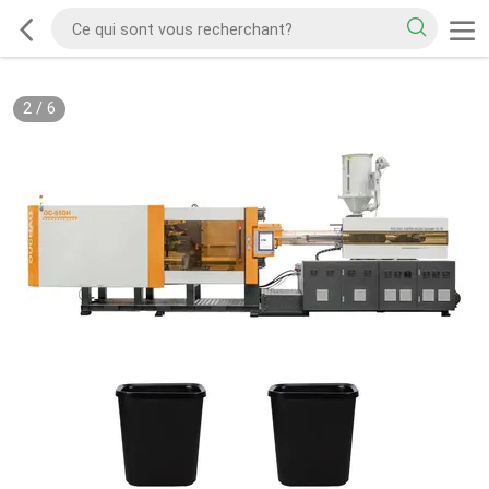
2
/
6