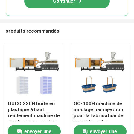
Continuer
produits recommandés
Maison
OUCO 330H boîte en
OC-400H machine de
plastique à haut
moulage par injection
Produits
rendement machine de
pour la fabrication de
moulage par injection
seaux à cavité
pour chaussures boîte
profonde
envoyer une
envoyer une
Au sujet de nous
de rangement