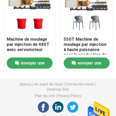
Machine hydraulique de moulage par injection
Machine de moulage par injection de haute précision
Machine de moulage
550T Machine de
par injection de 480T
moulage par injection
machine à grande vitesse de moulage par injection
avec servomoteur
à haute puissance
pour la production de
chaises en plastique
Machine de moulage par injection de moteur servo
envoyer une
envoyer une
demande
demande
Machine de moulage par injection d'ANIMAL FAMILIER
Aperçu
Au sujet de nous
Contactez-nous
Desktop Site
Machine de moulage par injection de PVC
Plan du site
Privacy Policy
Mini Injection Molding Machine