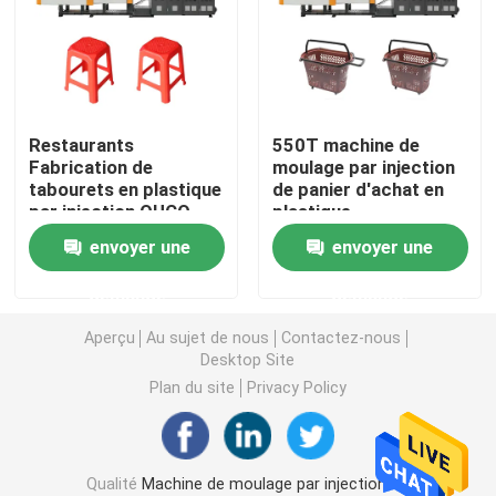
Machine hydraulique de moulage par injection
Machine de moulage par injection de haute précision
Restaurants
550T machine de
Fabrication de
moulage par injection
tabourets en plastique
de panier d'achat en
machine à grande vitesse de moulage par injection
par injection OUCO
plastique
880T
envoyer une
envoyer une
Machine de moulage par injection de moteur servo
demande
demande
Machine de moulage par injection d'ANIMAL FAMILIER
Aperçu
Au sujet de nous
Contactez-nous
Desktop Site
Plan du site
Privacy Policy
Machine de moulage par injection de PVC
Mini Injection Molding Machine
Qualité
Machine de moulage par injection de