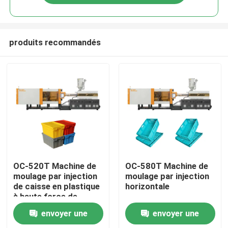
produits recommandés
Maison
OC-520T Machine de
OC-580T Machine de
moulage par injection
moulage par injection
de caisse en plastique
horizontale
Produits
à haute force de
serrage
envoyer une
envoyer une
Au sujet de nous