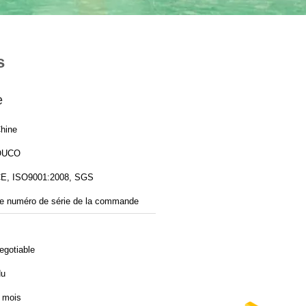
s
e
hine
OUCO
E, ISO9001:2008, SGS
e numéro de série de la commande
egotiable
u
 mois