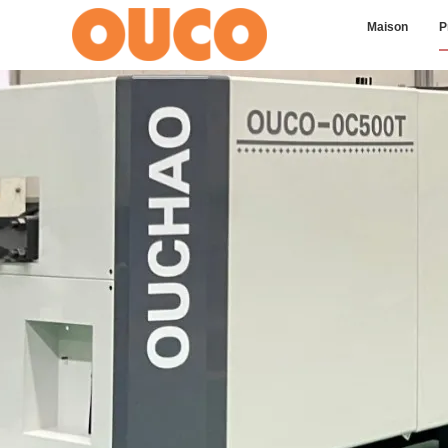
Maison
P