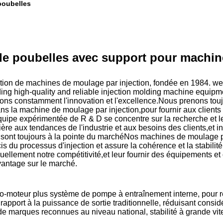
poubelles
e poubelles avec support pour machine
ation de machines de moulage par injection, fondée en 1984. w
ng high-quality and reliable injection molding machine equipm
vons constamment l'innovation et l'excellence.
Nous prenons touj
s la machine de moulage par injection,pour fournir aux clients
quipe expérimentée de R & D se concentre sur la recherche et 
ière aux tendances de l'industrie et aux besoins des clients,et i
 sont toujours à la pointe du marchéNos machines de moulage par
s du processus d'injection et assure la cohérence et la stabilité
ellement notre compétitivité,et leur fournir des équipements e
avantage sur le marché.
o-moteur plus système de pompe à entraînement interne, pour 
rapport à la puissance de sortie traditionnelle, réduisant cons
e marques reconnues au niveau national, stabilité à grande vite