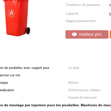
Conditions de paiement:
T
Capacité
5
d'approvisionnement:
meilleur prix
on de poubelles avec support pour
Le type:
jection sur me
stique
Moteur:
nalisation
Performances stables:
Paquet de transport:
s de moulage par injection pour les poubelles
Machines de moul
,