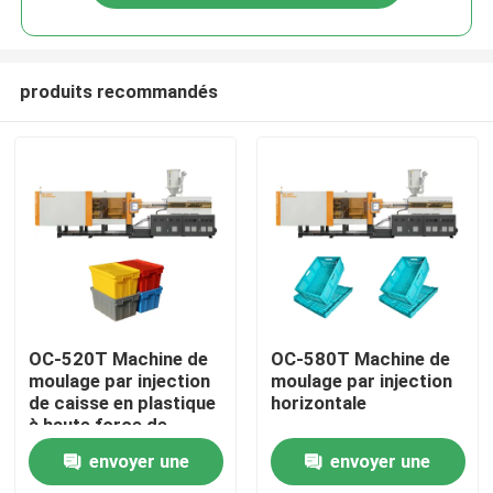
produits recommandés
Maison
OC-520T Machine de
OC-580T Machine de
moulage par injection
moulage par injection
de caisse en plastique
horizontale
Produits
à haute force de
serrage
envoyer une
envoyer une
Au sujet de nous