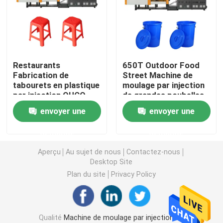
Machine hydraulique de moulage par injection
Machine de moulage par injection de haute précision
Restaurants
650T Outdoor Food
Fabrication de
Street Machine de
tabourets en plastique
moulage par injection
machine à grande vitesse de moulage par injection
par injection OUCO
de grandes poubelles
880T
en plastique
envoyer une
envoyer une
Machine de moulage par injection de moteur servo
demande
demande
Machine de moulage par injection d'ANIMAL FAMILIER
Aperçu
Au sujet de nous
Contactez-nous
Desktop Site
Plan du site
Privacy Policy
Machine de moulage par injection de PVC
Mini Injection Molding Machine
Qualité
Machine de moulage par injection de