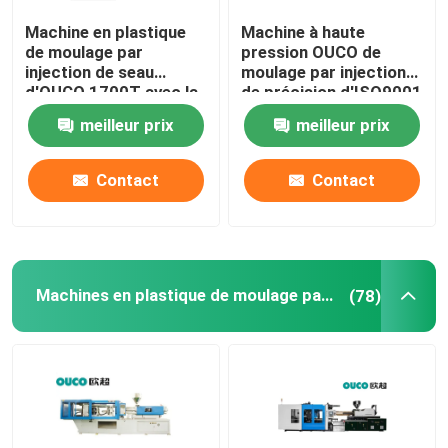
Machine en plastique
Machine à haute
Grande machine de moulage par injection
de moulage par
pression OUCO de
injection de seau
moulage par injection
d'OUCO 1700T avec la
de précision d'ISO9001
Machine de moulage par injection horizontale
force de fixage forte
1900T pour le seau
meilleur prix
meilleur prix
Machine de moulage par injection de baril de vis
Contact
Contact
Machine de moulage par injection de bakélite
Machines en plastique de moulage par injection
(78)
Équipement auxiliaire