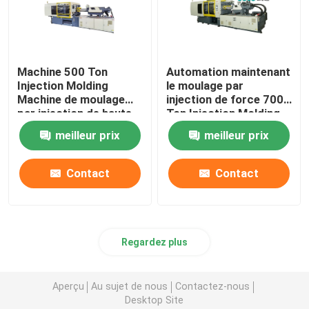
Machine 500 Ton
Automation maintenant
Injection Molding
le moulage par
Machine de moulage
injection de force 700
par injection de haute
Ton Injection Molding
précision de la CE
Machine
meilleur prix
meilleur prix
Contact
Contact
Regardez plus
Aperçu
Au sujet de nous
Contactez-nous
Desktop Site