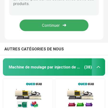
tasse en plastique par injection 800T de moulage de machine de barre hydraulique de rotation faisant la machine
machine automatique de moulage par injection de la machine DIY de moulage par injection 1400T
Machine hydraulique de moulage par injection
Machine en plastique de moulage par injection de grand par injection de capsule de moulage vert de machine
Économie d'énergie automatique de machine de moulage par injection de peinture de seau
Machine de moulage par injection de haute précision
Les tubes de cosmétiques mettent l'injection en bouteille en plastique de caisse d'emballage de machine de moulage par injection
machine à grande vitesse de moulage par injection
AUTRES CATÉGORIES DE NOUS
Machine de moulage par injection de moteur servo
Machine de moulage par injection de seau
(38)
Machine de moulage par injection d'ANIMAL FAMILIER
Machine de moulage par injection de PVC
Mini Injection Molding Machine