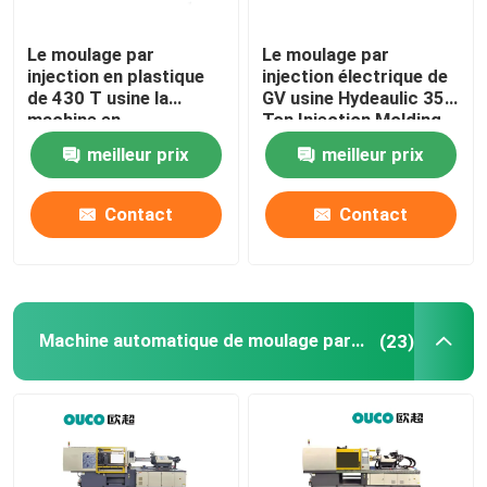
Le moulage par
Le moulage par
injection en plastique
injection électrique de
de 430 T usine la
GV usine Hydeaulic 350
machine en
Ton Injection Molding
caoutchouc de
Machine
meilleur prix
meilleur prix
moulage par injection
de seau
Contact
Contact
Machine automatique de moulage par injection
(23)