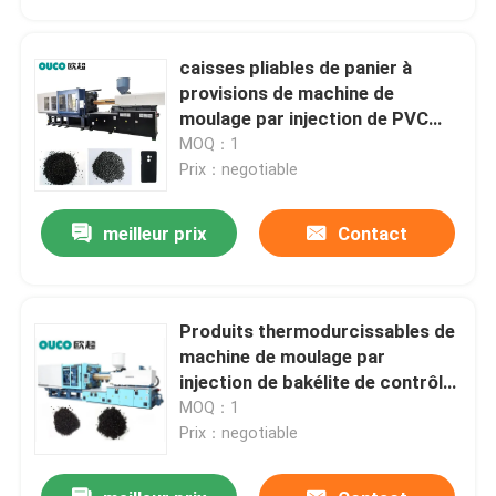
caisses pliables de panier à
provisions de machine de
moulage par injection de PVC
1100T
MOQ：1
Prix：negotiable
meilleur prix
Contact
Produits thermodurcissables de
Maison
machine de moulage par
injection de bakélite de contrôle
de haute précision
MOQ：1
Produits
Prix：negotiable
Au sujet de nous