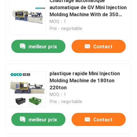
Chauffage automatique
automatique de GV Mini Injection
Molding Machine With de 350
gigaoctets
MOQ：1
Prix：negotiable
meilleur prix
Contact
plastique rapide Mini Injection
Molding Machine de 180ton
220ton
MOQ：1
Prix：negotiable
meilleur prix
Contact