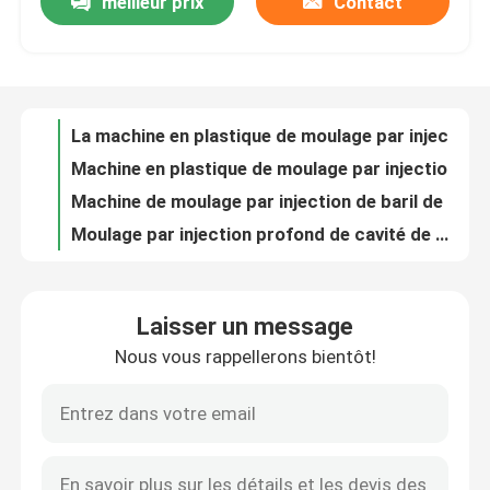
meilleur prix
Contact
La machine en plastique de moulage par injection de série de G CHOIENT la machine en plastique de moulage
Machine en plastique de moulage par injection de haute précision de la CE 110 tonnes de guerre électronique et renseignement au combat 280GB
Visite d'usine
Machine de moulage par injection de baril de la machine guerre électronique et renseignement au combat 230GK de moulage par injection de baril
Moulage par injection profond de cavité de machine de moulage par injection de baril de vis d'OUCO 500T
Contrôle de qualité
Moulage par injection automatique de machine de moulage par injection de baril de vis d'OUCO 700T
Machine automatique 450 Ton Injection Molding Machine de moulage par injection d'économies matérielles
Contactez-nous
Caisse en plastique de PVC faisant la machine 300 Ton Advanced Injection Molding
Machine hydraulique de moulage par injection d'économie en plastique pour le panier 160 tonnes
Machine en plastique de moulage par injection du PC 160t de machine de moulage par injection de produit de la CE
Demandez une citation
L'individu développent la machine Thermoset de moulage par injection pour les chapeaux en plastique de tasse
Laisser un message
Système en plastique hydraulique horizontal de machine de moulage par injection de double moteur de service
Machine de moulage par injection de seau
Nous vous rappellerons bientôt!
Machine hydraulique de moulage par injection de PVC de machine de moulage par injection de la CE
Machine horizontale 450 Ton Injection Moulding Machine de moulage par injection de la CE
Machines en plastique de moulage par injection
Machine électrique de moulage par injection de ménage de la machine TUV de moulage par injection 50HZ
Bras horizontal de robot de TUV 200 Ton Injection Molding Machine With
Machine automatique de moulage par injection