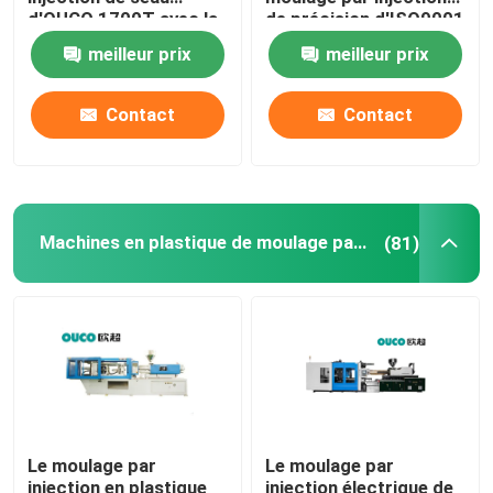
d'OUCO 1700T avec la
de précision d'ISO9001
force de fixage forte
1900T pour le seau
meilleur prix
meilleur prix
Machine hydraulique de moulage par injection
Contact
Contact
Machine de moulage par injection de haute précision
machine à grande vitesse de moulage par injection
Machines en plastique de moulage par injection
(81)
Machine de moulage par injection de moteur servo
Machine de moulage par injection d'ANIMAL FAMILIER
Machine de moulage par injection de PVC
Le moulage par
Le moulage par
Mini Injection Molding Machine
injection en plastique
injection électrique de