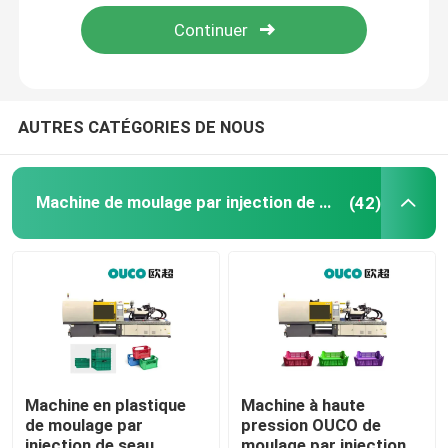
Visite d'usine
Contrôle de qualité
AUTRES CATÉGORIES DE NOUS
Contactez-nous
Machine de moulage par injection de seau
(42)
Demandez une citation
Machine de moulage par injection de seau
Machines en plastique de moulage par injection
Machine en plastique
Machine à haute
de moulage par
pression OUCO de
Machine automatique de moulage par injection
injection de seau
moulage par injection