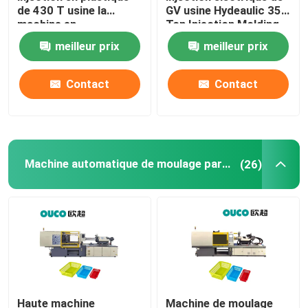
de 430 T usine la
GV usine Hydeaulic 350
machine en
Ton Injection Molding
Grande machine de moulage par injection
caoutchouc de
Machine
meilleur prix
meilleur prix
moulage par injection
de seau
Machine de moulage par injection horizontale
Contact
Contact
Machine de moulage par injection de baril de vis
Machine de moulage par injection de bakélite
Machine automatique de moulage par injection
(26)
Équipement auxiliaire
Haute machine
Machine de moulage